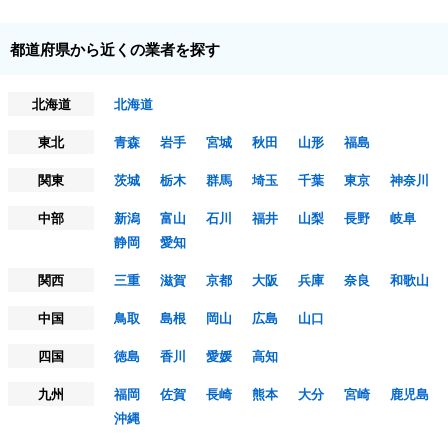
都道府県から近くの業者を探す
北海道
北海道
東北
青森
岩手
宮城
秋田
山形
福島
関東
茨城
栃木
群馬
埼玉
千葉
東京
神奈川
中部
新潟
富山
石川
福井
山梨
長野
岐阜
静岡
愛知
関西
三重
滋賀
京都
大阪
兵庫
奈良
和歌山
中国
鳥取
島根
岡山
広島
山口
四国
徳島
香川
愛媛
高知
九州
福岡
佐賀
長崎
熊本
大分
宮崎
鹿児島
沖縄