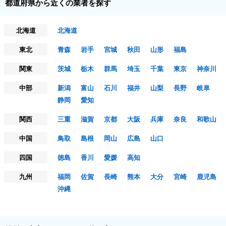
都道府県から近くの業者を探す
北海道
北海道
東北
青森
岩手
宮城
秋田
山形
福島
関東
茨城
栃木
群馬
埼玉
千葉
東京
神奈川
中部
新潟
富山
石川
福井
山梨
長野
岐阜
静岡
愛知
関西
三重
滋賀
京都
大阪
兵庫
奈良
和歌山
中国
鳥取
島根
岡山
広島
山口
四国
徳島
香川
愛媛
高知
九州
福岡
佐賀
長崎
熊本
大分
宮崎
鹿児島
沖縄