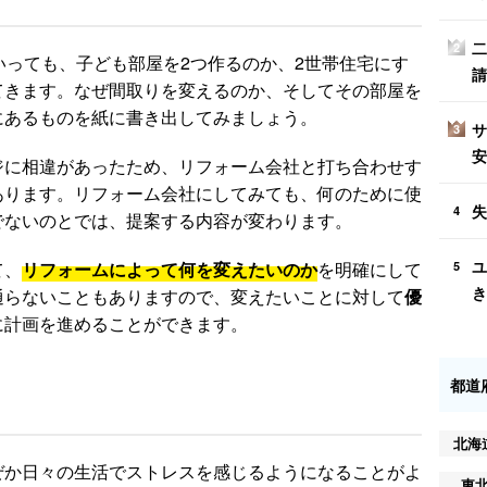
二
2
いっても、子ども部屋を2つ作るのか、2世帯住宅にす
請
てきます。なぜ間取りを変えるのか、そしてその部屋を
にあるものを紙に書き出してみましょう。
サ
3
安
ジに相違があったため、リフォーム会社と打ち合わせす
あります。リフォーム会社にしてみても、何のために使
失
4
でないのとでは、提案する内容が変わります。
ユ
て、
リフォームによって何を変えたいのか
を明確にして
5
き
通らないこともありますので、変えたいことに対して
優
に計画を進めることができます。
都道
北海
ぜか日々の生活でストレスを感じるようになることがよ
東