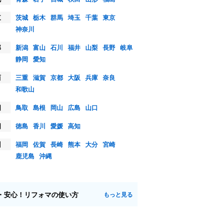
東
茨城
栃木
群馬
埼玉
千葉
東京
神奈川
部
新潟
富山
石川
福井
山梨
長野
岐阜
静岡
愛知
西
三重
滋賀
京都
大阪
兵庫
奈良
和歌山
国
鳥取
島根
岡山
広島
山口
国
徳島
香川
愛媛
高知
州
福岡
佐賀
長崎
熊本
大分
宮崎
鹿児島
沖縄
・安心！リフォマの使い方
もっと見る