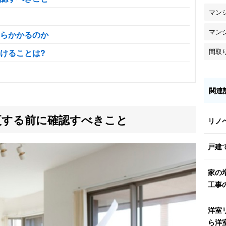
マン
マン
らかかるのか
間取
けることは?
関連
更する前に確認すべきこと
リノ
戸建
家の
工事
洋室
ら洋