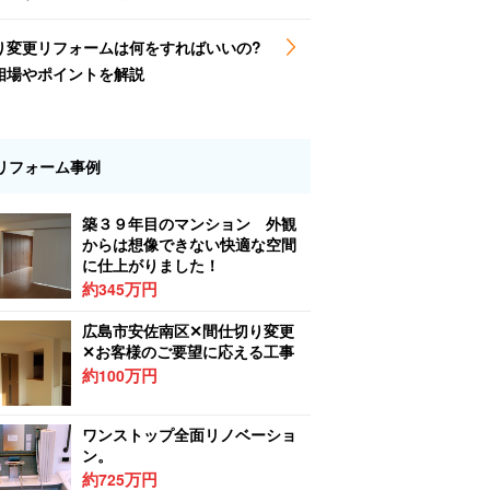
り変更リフォームは何をすればいいの?
相場やポイントを解説
リフォーム事例
築３９年目のマンション 外観
からは想像できない快適な空間
に仕上がりました！
約
万円
345
広島市安佐南区✕間仕切り変更
✕お客様のご要望に応える工事
約
万円
100
ワンストップ全面リノベーショ
ン。
約
万円
725