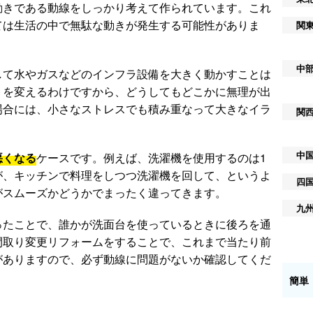
動きである動線をしっかり考えて作られています。これ
ては生活の中で無駄な動きが発生する可能性がありま
関
中
して水やガスなどのインフラ設備を大きく動かすことは
トを変えるわけですから、どうしてもどこかに無理が出
場合には、小さなストレスでも積み重なって大きなイラ
関
中
悪くなる
ケースです。例えば、洗濯機を使用するのは1
が、キッチンで料理をしつつ洗濯機を回して、というよ
四
がスムーズかどうかでまったく違ってきます。
九
ったことで、誰かが洗面台を使っているときに後ろを通
間取り変更リフォームをすることで、これまで当たり前
がありますので、必ず動線に問題がないか確認してくだ
簡単