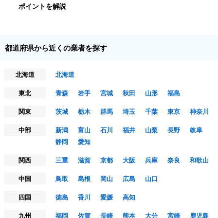
ポイントを解説
都道府県から近くの業者を探す
北海道
北海道
東北
青森
岩手
宮城
秋田
山形
福島
関東
茨城
栃木
群馬
埼玉
千葉
東京
神奈川
中部
新潟
富山
石川
福井
山梨
長野
岐阜
静岡
愛知
関西
三重
滋賀
京都
大阪
兵庫
奈良
和歌山
中国
鳥取
島根
岡山
広島
山口
四国
徳島
香川
愛媛
高知
九州
福岡
佐賀
長崎
熊本
大分
宮崎
鹿児島