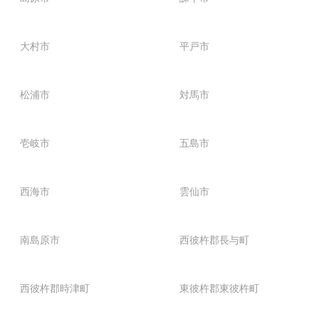
大村市
平戸市
松浦市
対馬市
壱岐市
五島市
西海市
雲仙市
南島原市
西彼杵郡長与町
西彼杵郡時津町
東彼杵郡東彼杵町