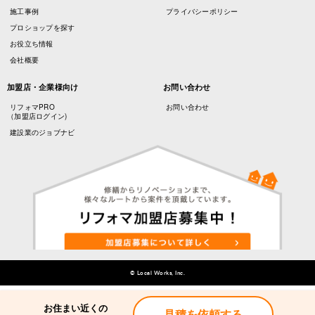
施工事例
プライバシーポリシー
プロショップを探す
お役立ち情報
会社概要
加盟店・企業様向け
お問い合わせ
リフォマPRO
お問い合わせ
（加盟店ログイン)
建設業のジョブナビ
© Local Works, Inc.
お住まい近くの
お住まい近くの
見積を依頼する
見積を依頼する