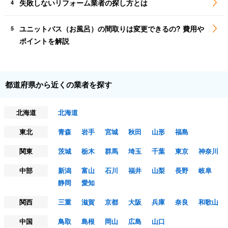
失敗しないリフォーム業者の探し方とは
4
ユニットバス（お風呂）の間取りは変更できるの? 費用や
5
ポイントを解説
都道府県から近くの業者を探す
北海道
北海道
東北
青森
岩手
宮城
秋田
山形
福島
関東
茨城
栃木
群馬
埼玉
千葉
東京
神奈川
中部
新潟
富山
石川
福井
山梨
長野
岐阜
静岡
愛知
関西
三重
滋賀
京都
大阪
兵庫
奈良
和歌山
中国
鳥取
島根
岡山
広島
山口