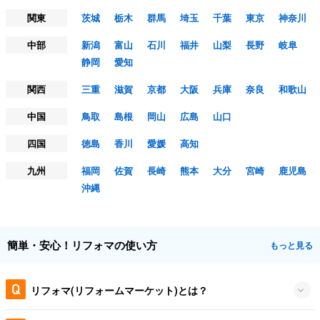
関東
茨城
栃木
群馬
埼玉
千葉
東京
神奈川
中部
新潟
富山
石川
福井
山梨
長野
岐阜
静岡
愛知
関西
三重
滋賀
京都
大阪
兵庫
奈良
和歌山
中国
鳥取
島根
岡山
広島
山口
四国
徳島
香川
愛媛
高知
九州
福岡
佐賀
長崎
熊本
大分
宮崎
鹿児島
沖縄
簡単・安心！リフォマの使い方
もっと見る
リフォマ(リフォームマーケット)とは？