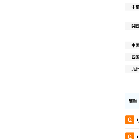
中
関
中
四
九
簡単