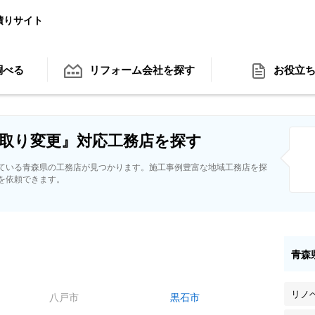
積りサイト
調べる
リフォーム会社
を探す
お役立
取り変更』対応工務店を探す
ている青森県の工務店が見つかります。施工事例豊富な地域工務店を探
を依頼できます。
青森
リノ
八戸市
黒石市