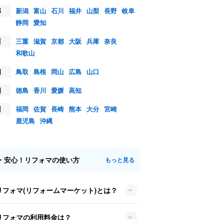
部
新潟
富山
石川
福井
山梨
長野
岐阜
静岡
愛知
西
三重
滋賀
京都
大阪
兵庫
奈良
和歌山
国
鳥取
島根
岡山
広島
山口
国
徳島
香川
愛媛
高知
州
福岡
佐賀
長崎
熊本
大分
宮崎
鹿児島
沖縄
・安心！リフォマの使い方
もっと見る
リフォマ(リフォームマーケット)とは？
リフォマの利用料金は？