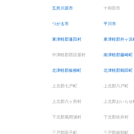
五所川原市
十和田市
つがる市
平川市
東津軽郡蓬田村
東津軽郡外ヶ浜
中津軽郡西目屋村
南津軽郡藤崎町
北津軽郡板柳町
北津軽郡鶴田町
上北郡七戸町
上北郡六戸町
上北郡六ヶ所村
上北郡おいらせ
下北郡風間浦村
下北郡佐井村
三戸郡田子町
三戸郡南部町