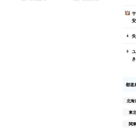
サ
3
安
失
4
ユ
5
き
都道
北海
東
関