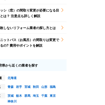
ッシ（窓）の間取り変更が必要になる目
とは？ 注意点も詳しく解説
敗しないリフォーム業者の探し方とは
ニットバス（お風呂）の間取りは変更で
るの? 費用やポイントを解説
府県から近くの業者を探す
道
北海道
北
青森
岩手
宮城
秋田
山形
福島
東
茨城
栃木
群馬
埼玉
千葉
東京
神奈川