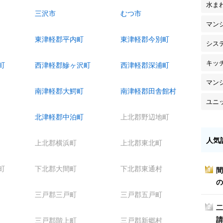
水ま
三沢市
むつ市
マン
東津軽郡平内町
東津軽郡今別町
シス
キッ
町
西津軽郡鰺ヶ沢町
西津軽郡深浦町
マン
南津軽郡大鰐町
南津軽郡田舎館村
ユニ
北津軽郡中泊町
上北郡野辺地町
人気
上北郡横浜町
上北郡東北町
町
下北郡大間町
下北郡東通村
間
1
の
三戸郡三戸町
三戸郡五戸町
二
2
請
三戸郡階上町
三戸郡新郷村