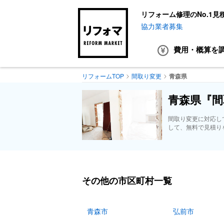
リフォーム修理のNo.1見
協力業者募集
費用・概算
を
リフォームTOP
間取り変更
青森県
青森県『間
間取り変更に対応し
して、無料で見積り
その他の市区町村一覧
青森市
弘前市