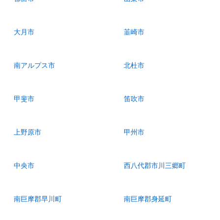
大月市
韮崎市
南アルプス市
北杜市
甲斐市
笛吹市
上野原市
甲州市
中央市
西八代郡市川三郷町
南巨摩郡早川町
南巨摩郡身延町