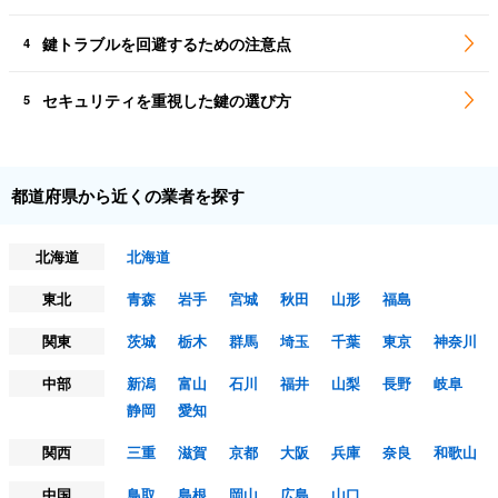
鍵トラブルを回避するための注意点
4
セキュリティを重視した鍵の選び方
5
都道府県から近くの業者を探す
北海道
北海道
東北
青森
岩手
宮城
秋田
山形
福島
関東
茨城
栃木
群馬
埼玉
千葉
東京
神奈川
中部
新潟
富山
石川
福井
山梨
長野
岐阜
静岡
愛知
関西
三重
滋賀
京都
大阪
兵庫
奈良
和歌山
中国
鳥取
島根
岡山
広島
山口