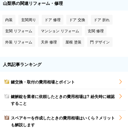
山梨県の関連リフォーム・修理
内装
玄関周り
ドア 修理
ドア 交換
ドア 折れ
玄関 リフォーム
マンション リフォーム
玄関 修理
外装 リフォーム
天井 修理
屋根 塗装
門 デザイン
人気記事ランキング
鍵交換・取付の費用相場とポイント
1
鍵解錠を業者に依頼したときの費用相場は? 紛失時に確認
2
すること
スペアキーを作成したときの費用相場はいくら？メリット
3
も解説します