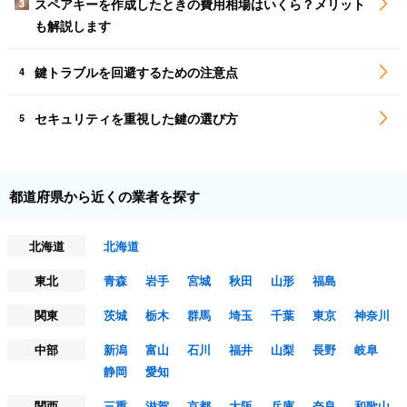
スペアキーを作成したときの費用相場はいくら？メリット
3
も解説します
鍵トラブルを回避するための注意点
4
セキュリティを重視した鍵の選び方
5
都道府県から近くの業者を探す
北海道
北海道
東北
青森
岩手
宮城
秋田
山形
福島
関東
茨城
栃木
群馬
埼玉
千葉
東京
神奈川
中部
新潟
富山
石川
福井
山梨
長野
岐阜
静岡
愛知
関西
三重
滋賀
京都
大阪
兵庫
奈良
和歌山