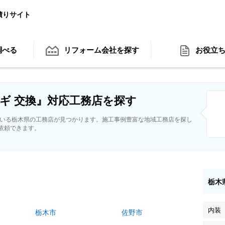
積りサイト
調べる
リフォーム会社
を探す
お役立
ギ 交換』対応工務店を探す
ている栃木県の工務店が見つかります。施工事例豊富な地域工務店を探し
依頼できます。
栃木
内装
栃木市
佐野市