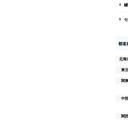
鍵
4
セ
5
都道
北海
東
関
中
関