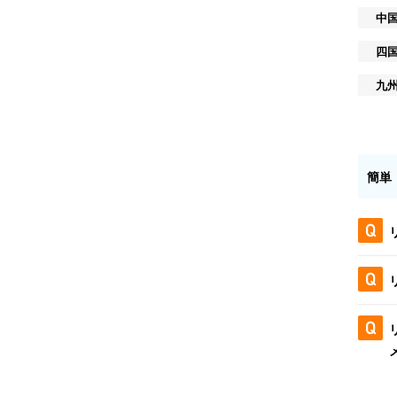
中
四
九
簡単