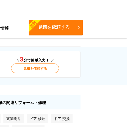
無料
見積を依頼する
ち情報
3
＼
分で簡単入力！ ／
見積を依頼する
県の関連リフォーム・修理
玄関周り
ドア 修理
ドア 交換