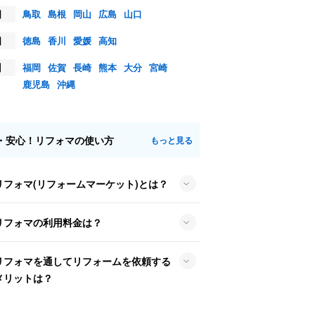
国
鳥取
島根
岡山
広島
山口
国
徳島
香川
愛媛
高知
州
福岡
佐賀
長崎
熊本
大分
宮崎
鹿児島
沖縄
・安心！リフォマの使い方
もっと見る
リフォマ(リフォームマーケット)とは？
リフォマの利用料金は？
リフォマを通してリフォームを依頼する
メリットは？