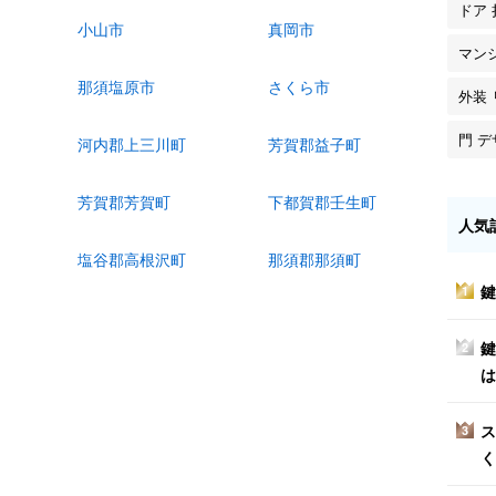
ドア 
小山市
真岡市
マン
那須塩原市
さくら市
外装
門 
河内郡上三川町
芳賀郡益子町
芳賀郡芳賀町
下都賀郡壬生町
人気
塩谷郡高根沢町
那須郡那須町
鍵
1
鍵
2
は
ス
3
く