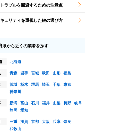
トラブルを回避するための注意点
キュリティを重視した鍵の選び方
府県から近くの業者を探す
道
北海道
北
青森
岩手
宮城
秋田
山形
福島
東
茨城
栃木
群馬
埼玉
千葉
東京
神奈川
部
新潟
富山
石川
福井
山梨
長野
岐阜
静岡
愛知
西
三重
滋賀
京都
大阪
兵庫
奈良
和歌山