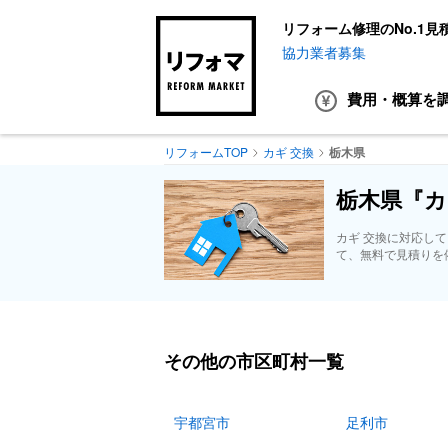
リフォーム修理のNo.1見
協力業者募集
費用・概算
を
リフォームTOP
カギ 交換
栃木県
栃木県『カ
カギ 交換に対応し
て、無料で見積りを
その他の市区町村一覧
宇都宮市
足利市