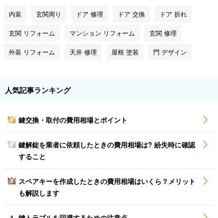
内装
玄関周り
ドア 修理
ドア 交換
ドア 折れ
玄関 リフォーム
マンション リフォーム
玄関 修理
外装 リフォーム
天井 修理
屋根 塗装
門 デザイン
人気記事ランキング
鍵交換・取付の費用相場とポイント
1
鍵解錠を業者に依頼したときの費用相場は? 紛失時に確認
2
すること
スペアキーを作成したときの費用相場はいくら？メリット
3
も解説します
鍵トラブルを回避するための注意点
4