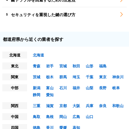
セキュリティを重視した鍵の選び方
5
都道府県から近くの業者を探す
北海道
北海道
東北
青森
岩手
宮城
秋田
山形
福島
関東
茨城
栃木
群馬
埼玉
千葉
東京
神奈川
中部
新潟
富山
石川
福井
山梨
長野
岐阜
静岡
愛知
関西
三重
滋賀
京都
大阪
兵庫
奈良
和歌山
中国
鳥取
島根
岡山
広島
山口
四国
徳島
香川
愛媛
高知