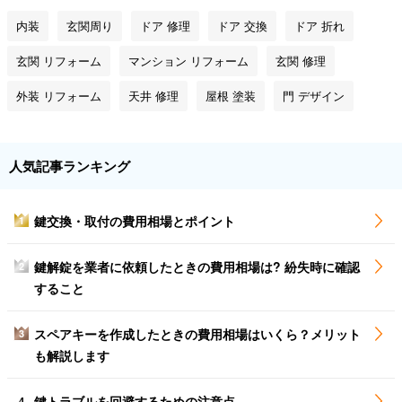
内装
玄関周り
ドア 修理
ドア 交換
ドア 折れ
玄関 リフォーム
マンション リフォーム
玄関 修理
外装 リフォーム
天井 修理
屋根 塗装
門 デザイン
人気記事ランキング
鍵交換・取付の費用相場とポイント
1
鍵解錠を業者に依頼したときの費用相場は? 紛失時に確認
2
すること
スペアキーを作成したときの費用相場はいくら？メリット
3
も解説します
鍵トラブルを回避するための注意点
4