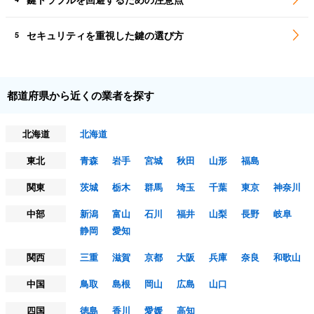
セキュリティを重視した鍵の選び方
5
都道府県から近くの業者を探す
北海道
北海道
東北
青森
岩手
宮城
秋田
山形
福島
関東
茨城
栃木
群馬
埼玉
千葉
東京
神奈川
中部
新潟
富山
石川
福井
山梨
長野
岐阜
静岡
愛知
関西
三重
滋賀
京都
大阪
兵庫
奈良
和歌山
中国
鳥取
島根
岡山
広島
山口
四国
徳島
香川
愛媛
高知