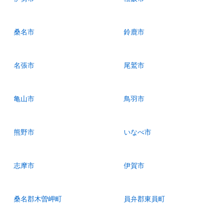
桑名市
鈴鹿市
名張市
尾鷲市
亀山市
鳥羽市
熊野市
いなべ市
志摩市
伊賀市
桑名郡木曽岬町
員弁郡東員町