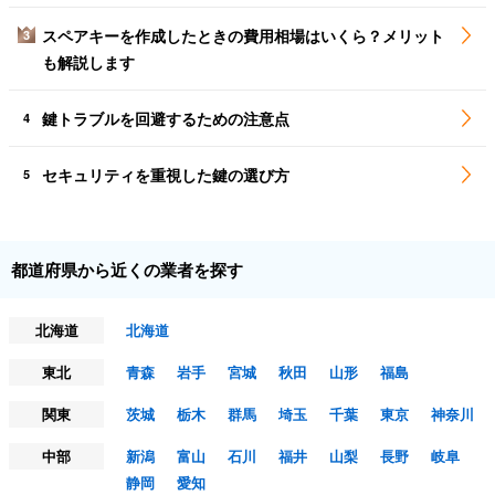
スペアキーを作成したときの費用相場はいくら？メリット
3
も解説します
鍵トラブルを回避するための注意点
4
セキュリティを重視した鍵の選び方
5
都道府県から近くの業者を探す
北海道
北海道
東北
青森
岩手
宮城
秋田
山形
福島
関東
茨城
栃木
群馬
埼玉
千葉
東京
神奈川
中部
新潟
富山
石川
福井
山梨
長野
岐阜
静岡
愛知