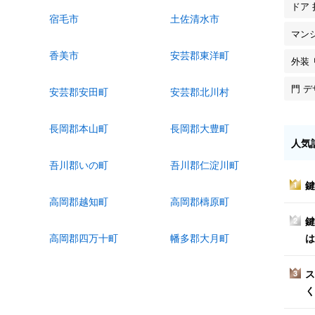
ドア 
宿毛市
土佐清水市
マン
香美市
安芸郡東洋町
外装
門 
安芸郡安田町
安芸郡北川村
長岡郡本山町
長岡郡大豊町
人気
吾川郡いの町
吾川郡仁淀川町
鍵
1
高岡郡越知町
高岡郡檮原町
鍵
2
は
高岡郡四万十町
幡多郡大月町
ス
3
く