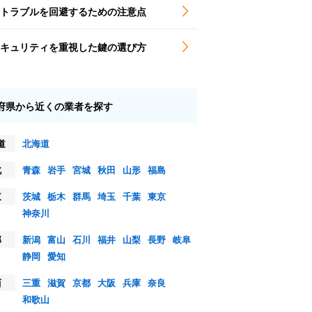
トラブルを回避するための注意点
キュリティを重視した鍵の選び方
府県から近くの業者を探す
道
北海道
北
青森
岩手
宮城
秋田
山形
福島
東
茨城
栃木
群馬
埼玉
千葉
東京
神奈川
部
新潟
富山
石川
福井
山梨
長野
岐阜
静岡
愛知
西
三重
滋賀
京都
大阪
兵庫
奈良
和歌山