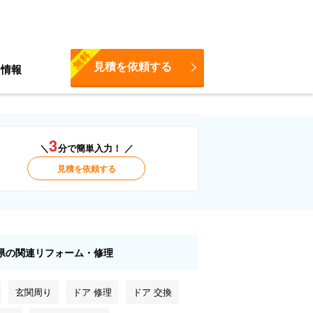
無料
見積を依頼する
ち情報
3
＼
分で簡単入力！ ／
見積を依頼する
県の関連リフォーム・修理
玄関周り
ドア 修理
ドア 交換