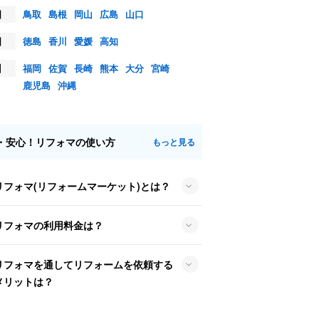
国
鳥取
島根
岡山
広島
山口
国
徳島
香川
愛媛
高知
州
福岡
佐賀
長崎
熊本
大分
宮崎
鹿児島
沖縄
・安心！リフォマの使い方
もっと見る
リフォマ(リフォームマーケット)とは？
リフォマの利用料金は？
リフォマを通してリフォームを依頼する
メリットは？