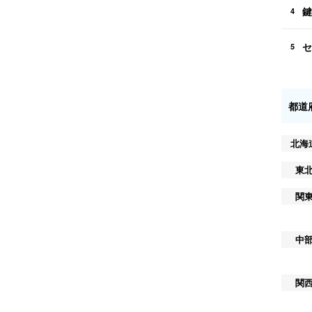
鍵
4
セ
5
都道
北海
東
関
中
関