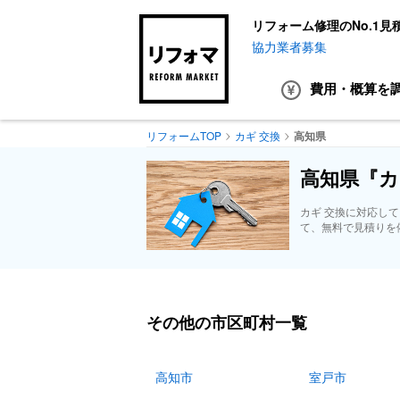
リフォーム修理のNo.1見
協力業者募集
費用・概算
を
リフォームTOP
カギ 交換
高知県
高知県『カ
カギ 交換に対応し
て、無料で見積りを
その他の市区町村一覧
高知市
室戸市