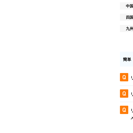
中
四
九
簡単