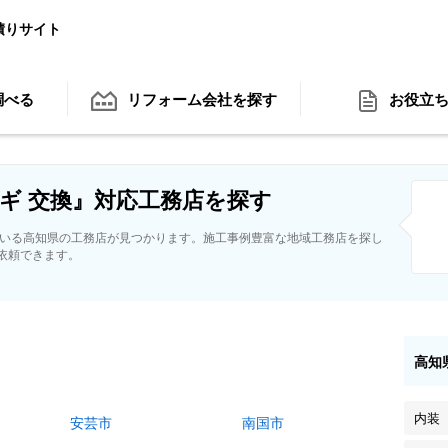
積りサイト
調べる
リフォーム会社
を探す
お役立
ギ 交換』対応工務店を探す
ている高知県の工務店が見つかります。施工事例豊富な地域工務店を探し
依頼できます。
高知
内装
安芸市
南国市