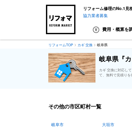
リフォーム修理のNo.1見
協力業者募集
費用・概算
を
リフォームTOP
カギ 交換
岐阜県
岐阜県『カ
カギ 交換に対応し
て、無料で見積りを
その他の市区町村一覧
岐阜市
大垣市