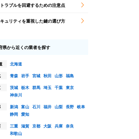
トラブルを回避するための注意点
キュリティを重視した鍵の選び方
府県から近くの業者を探す
道
北海道
北
青森
岩手
宮城
秋田
山形
福島
東
茨城
栃木
群馬
埼玉
千葉
東京
神奈川
部
新潟
富山
石川
福井
山梨
長野
岐阜
静岡
愛知
西
三重
滋賀
京都
大阪
兵庫
奈良
和歌山