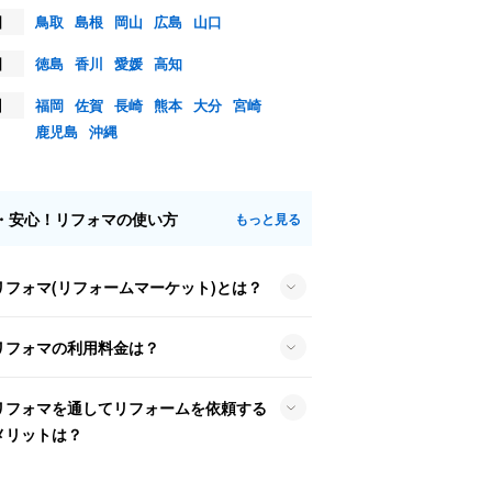
国
鳥取
島根
岡山
広島
山口
国
徳島
香川
愛媛
高知
州
福岡
佐賀
長崎
熊本
大分
宮崎
鹿児島
沖縄
・安心！リフォマの使い方
もっと見る
リフォマ(リフォームマーケット)とは？
リフォマの利用料金は？
リフォマを通してリフォームを依頼する
メリットは？