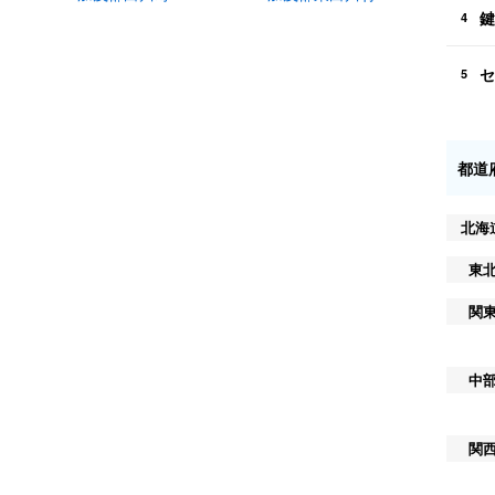
鍵
4
セ
5
都道
北海
東
関
中
関