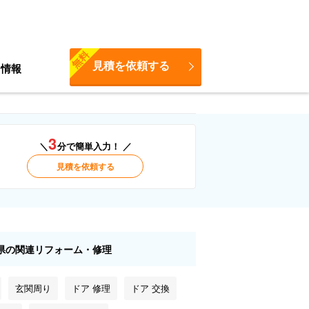
無料
見積を依頼する
ち情報
3
＼
分で簡単入力！ ／
見積を依頼する
県の関連リフォーム・修理
玄関周り
ドア 修理
ドア 交換