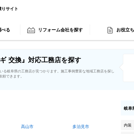
積りサイト
調べる
リフォーム会社
を探す
お役立
ギ 交換』対応工務店を探す
ている岐阜県の工務店が見つかります。施工事例豊富な地域工務店を探し
依頼できます。
岐阜
内装
高山市
多治見市