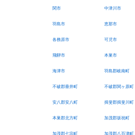
関市
中津川市
羽島市
恵那市
各務原市
可児市
飛騨市
本巣市
海津市
羽島郡岐南町
不破郡垂井町
不破郡関ヶ原町
安八郡安八町
揖斐郡揖斐川町
本巣郡北方町
加茂郡坂祝町
加茂郡七宗町
加茂郡八百津町