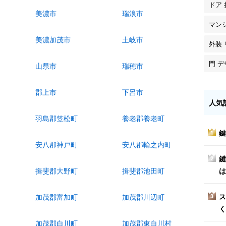
ドア 
美濃市
瑞浪市
マン
美濃加茂市
土岐市
外装
門 
山県市
瑞穂市
郡上市
下呂市
人気
羽島郡笠松町
養老郡養老町
鍵
1
安八郡神戸町
安八郡輪之内町
鍵
2
は
揖斐郡大野町
揖斐郡池田町
ス
加茂郡富加町
加茂郡川辺町
3
く
加茂郡白川町
加茂郡東白川村