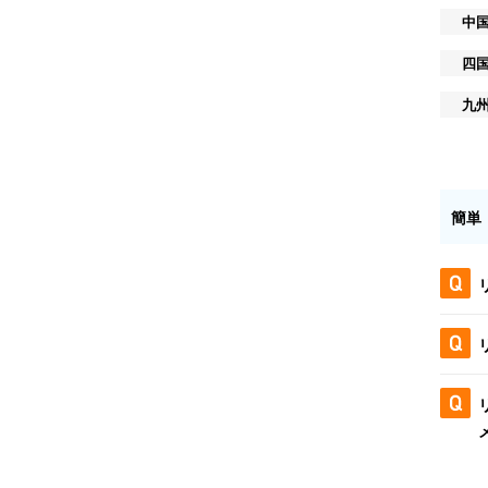
中
四
九
簡単