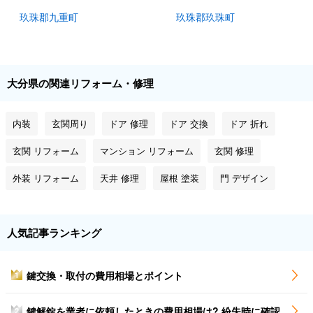
玖珠郡九重町
玖珠郡玖珠町
大分県の関連リフォーム・修理
内装
玄関周り
ドア 修理
ドア 交換
ドア 折れ
玄関 リフォーム
マンション リフォーム
玄関 修理
外装 リフォーム
天井 修理
屋根 塗装
門 デザイン
人気記事ランキング
鍵交換・取付の費用相場とポイント
1
鍵解錠を業者に依頼したときの費用相場は? 紛失時に確認
2