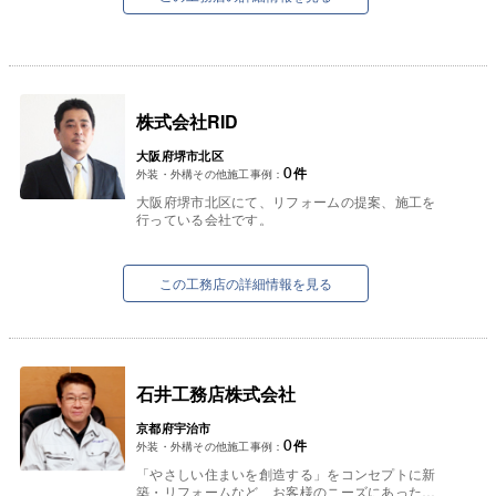
株式会社RID
大阪府堺市北区
0
件
外装・外構その他施工事例：
大阪府堺市北区にて、リフォームの提案、施工を
行っている会社です。
提案から施工までを一貫して自社で行っておりま
す。
安心 ・ 丁寧 ・ 低価格をモット...
この工務店の詳細情報を見る
石井工務店株式会社
京都府宇治市
0
件
外装・外構その他施工事例：
「やさしい住まいを創造する」をコンセプトに新
築・リフォームなど、お客様のニーズにあった工