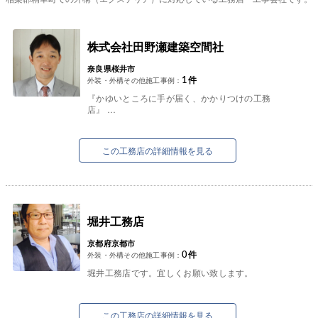
株式会社田野瀬建築空間社
奈良県桜井市
1
件
外装・外構その他施工事例：
『かゆいところに手が届く、かかりつけの工務
店』
株式会社田野瀬建築空間社（たかしのリフォー
ム）です。
お客様のご要望を大切に、安心、信頼、満足のい
この工務店の詳細情報を見る
くリフォーム...
堀井工務店
京都府京都市
0
件
外装・外構その他施工事例：
堀井工務店です。宜しくお願い致します。
この工務店の詳細情報を見る