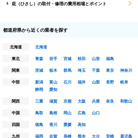
庇（ひさし）の取付・修理の費用相場とポイント
5
都道府県から近くの業者を探す
北海道
北海道
東北
青森
岩手
宮城
秋田
山形
福島
関東
茨城
栃木
群馬
埼玉
千葉
東京
神奈川
中部
新潟
富山
石川
福井
山梨
長野
岐阜
静岡
愛知
関西
三重
滋賀
京都
大阪
兵庫
奈良
和歌山
中国
鳥取
島根
岡山
広島
山口
四国
徳島
香川
愛媛
高知
九州
福岡
佐賀
長崎
熊本
大分
宮崎
鹿児島