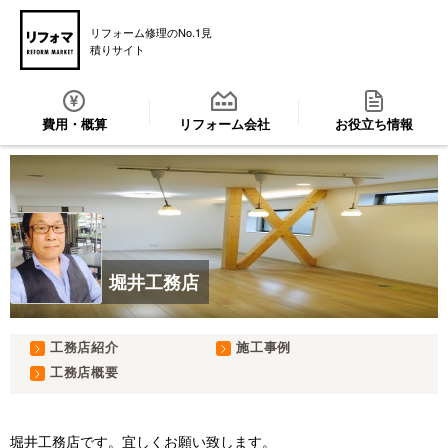
リフォーム修理のNo.1見
積りサイト
費用・概算
リフォーム会社
お役立ち情報
堀井工務店
工務店紹介
施工事例
工務店概要
堀井工務店です。宜しくお願い致します。