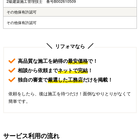
2級建築施工管理技士 番号B002610509
その他保有許認可
その他保有許認可
リフォマなら
高品質な施工を納得の
最安価格
で！
相談から依頼まで
ネットで完結
！
独自の審査で
厳選した工務店
だけを掲載！
依頼をしたら、後は施工を待つだけ！面倒なやりとりがなくて
簡単です。
サービス利用の流れ