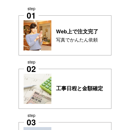
step
01
Web上で注文完了
写真でかんたん依頼
step
02
工事日程と金額確定
step
03