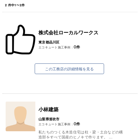
2
件中
1
〜
2
件
株式会社ローカルワークス
東京都品川区
0
件
エコキュート施工事例：
この工務店の詳細情報を見る
小林建築
山梨県笛吹市
0
件
エコキュート施工事例：
私たちのつくる木造住宅は柱・梁・土台などの構
造部をすべて国産のヒノキで作ります。