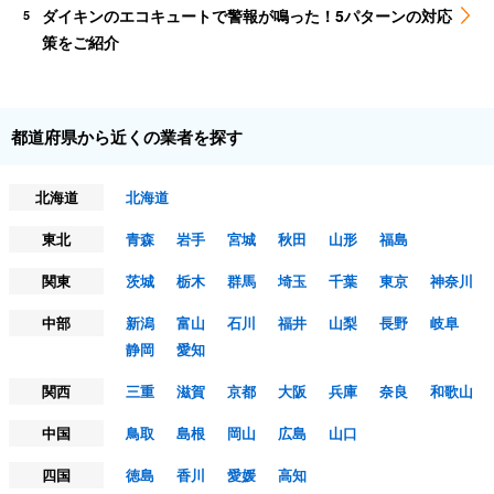
ダイキンのエコキュートで警報が鳴った！5パターンの対応
5
策をご紹介
都道府県から近くの業者を探す
北海道
北海道
東北
青森
岩手
宮城
秋田
山形
福島
関東
茨城
栃木
群馬
埼玉
千葉
東京
神奈川
中部
新潟
富山
石川
福井
山梨
長野
岐阜
静岡
愛知
関西
三重
滋賀
京都
大阪
兵庫
奈良
和歌山
中国
鳥取
島根
岡山
広島
山口
四国
徳島
香川
愛媛
高知