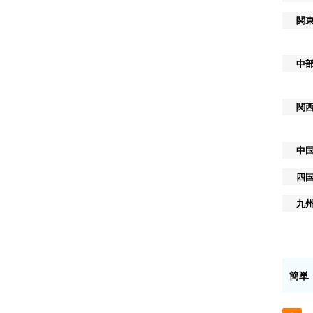
関
中
関
中
四
九
簡単