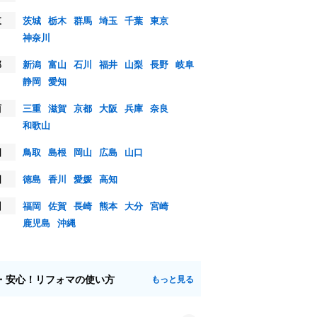
東
茨城
栃木
群馬
埼玉
千葉
東京
神奈川
部
新潟
富山
石川
福井
山梨
長野
岐阜
静岡
愛知
西
三重
滋賀
京都
大阪
兵庫
奈良
和歌山
国
鳥取
島根
岡山
広島
山口
国
徳島
香川
愛媛
高知
州
福岡
佐賀
長崎
熊本
大分
宮崎
鹿児島
沖縄
・安心！リフォマの使い方
もっと見る