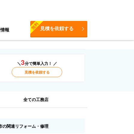
無料
見積を依頼する
ち情報
3
＼
分で簡単入力！ ／
見積を依頼する
全ての工務店
市の関連リフォーム・修理