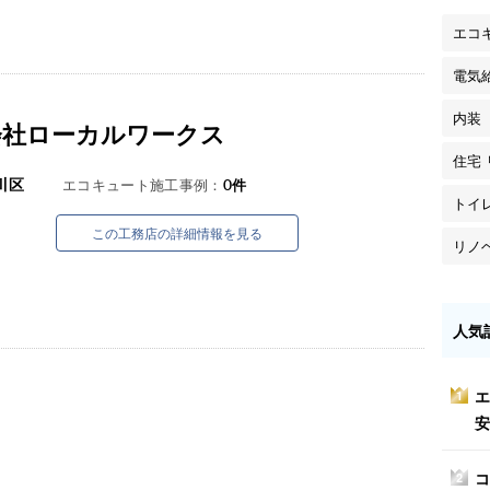
エコ
電気
内装
会社ローカルワークス
住宅
川区
エコキュート施工事例：
0
件
トイ
この工務店の詳細情報を見る
リノ
人気
エ
1
安
コ
2