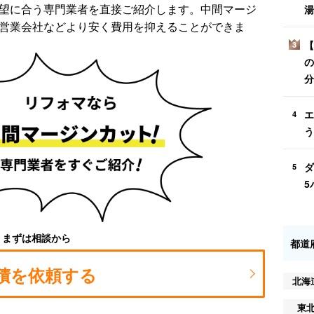
望に合う専門業者を直接ご紹介します。中間マージ
湯
営業会社などより安く費用を抑えることができま
【
3
の
分
エ
4
う
ダ
5
5
まずは相談から
都道
積を依頼する
北海
東