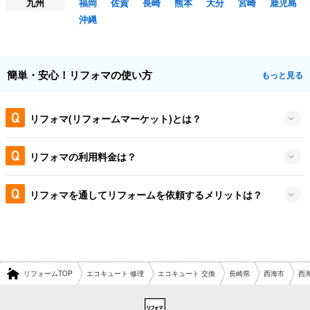
九州
福岡
佐賀
長崎
熊本
大分
宮崎
鹿児島
沖縄
簡単・安心！リフォマの使い方
もっと見る
リフォマ(リフォームマーケット)とは？
リフォマの利用料金は？
リフォマを通してリフォームを依頼するメリットは？
リフォームTOP
エコキュート 修理
エコキュート 交換
長崎県
西海市
西