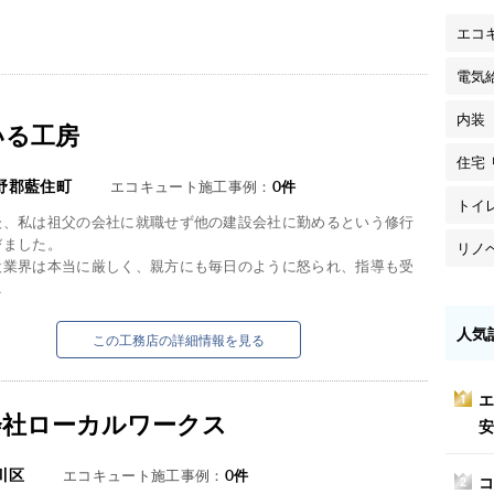
エコ
電気
内装
いる工房
住宅
野郡藍住町
エコキュート施工事例：
0
件
トイ
後、私は祖父の会社に就職せず他の建設会社に勤めるという修行
びました。
リノ
設業界は本当に厳しく、親方にも毎日のように怒られ、指導も受
.
人気
この工務店の詳細情報を見る
エ
1
会社ローカルワークス
安
川区
エコキュート施工事例：
0
件
コ
2