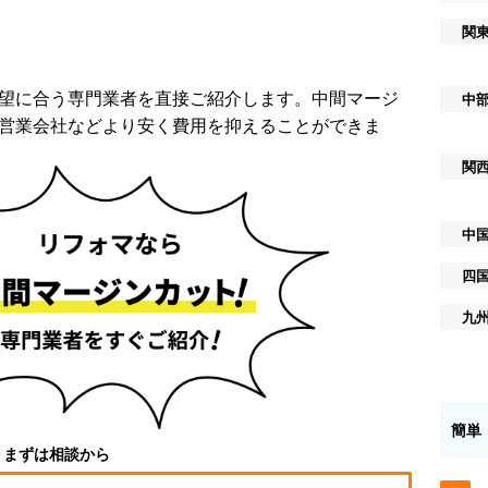
関
望に合う専門業者を直接ご紹介します。中間マージ
中
営業会社などより安く費用を抑えることができま
関
中
四
九
簡単
まずは相談から