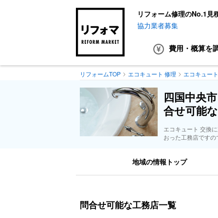
リフォーム修理のNo.1見
協力業者募集
費用・概算
を
リフォームTOP
エコキュート 修理
エコキュート
四国中央市
合せ可能な
エコキュート 交換
おった工務店ですの
地域の情報トップ
問合せ可能な工務店一覧