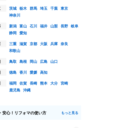
東
茨城
栃木
群馬
埼玉
千葉
東京
神奈川
部
新潟
富山
石川
福井
山梨
長野
岐阜
静岡
愛知
西
三重
滋賀
京都
大阪
兵庫
奈良
和歌山
国
鳥取
島根
岡山
広島
山口
国
徳島
香川
愛媛
高知
州
福岡
佐賀
長崎
熊本
大分
宮崎
鹿児島
沖縄
・安心！リフォマの使い方
もっと見る