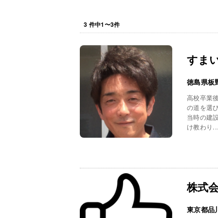
3
件中
1
〜
3
件
すま
徳島県板
高校卒業
の道を選
当時の建
け教わり..
株式
東京都品