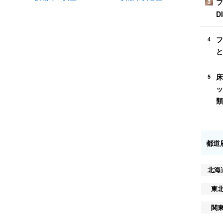
フ
3
D
フ
4
と
床
5
ッ
類
都道
北海
東
関