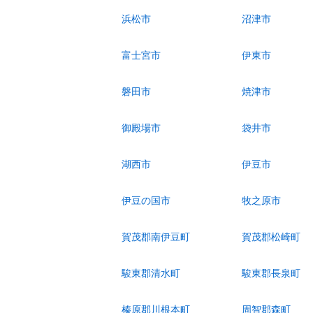
浜松市
沼津市
富士宮市
伊東市
磐田市
焼津市
御殿場市
袋井市
湖西市
伊豆市
伊豆の国市
牧之原市
賀茂郡南伊豆町
賀茂郡松崎町
駿東郡清水町
駿東郡長泉町
榛原郡川根本町
周智郡森町