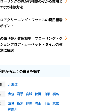
ローリングの剥がれ補修のかかる費用と
IYでの補修方法
ロアクリーニング・ワックスの費用相場
ポイント
の張り替え費用相場｜フローリング・ク
ションフロア・カーペット・タイルの種
別に解説
府県から近くの業者を探す
道
北海道
北
青森
岩手
宮城
秋田
山形
福島
東
茨城
栃木
群馬
埼玉
千葉
東京
神奈川