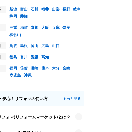
部
新潟
富山
石川
福井
山梨
長野
岐阜
静岡
愛知
西
三重
滋賀
京都
大阪
兵庫
奈良
和歌山
国
鳥取
島根
岡山
広島
山口
国
徳島
香川
愛媛
高知
州
福岡
佐賀
長崎
熊本
大分
宮崎
鹿児島
沖縄
・安心！リフォマの使い方
もっと見る
リフォマ(リフォームマーケット)とは？