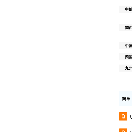
中
関
中
四
九
簡単