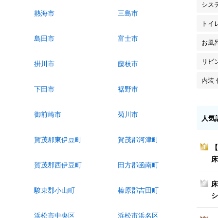
シス
熱海市
三島市
トイ
島田市
富士市
お風
リビ
掛川市
藤枝市
内装 
下田市
裾野市
御前崎市
菊川市
人気
賀茂郡東伊豆町
賀茂郡河津町
【
1
床
賀茂郡西伊豆町
田方郡函南町
床
2
駿東郡小山町
榛原郡吉田町
シ
浜松市中央区
浜松市浜名区