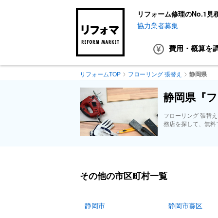
リフォーム修理のNo.1見
協力業者募集
費用・概算
を
リフォームTOP
フローリング 張替え
静岡県
静岡県『フ
フローリング 張替
務店を探して、無料
その他の市区町村一覧
静岡市
静岡市葵区