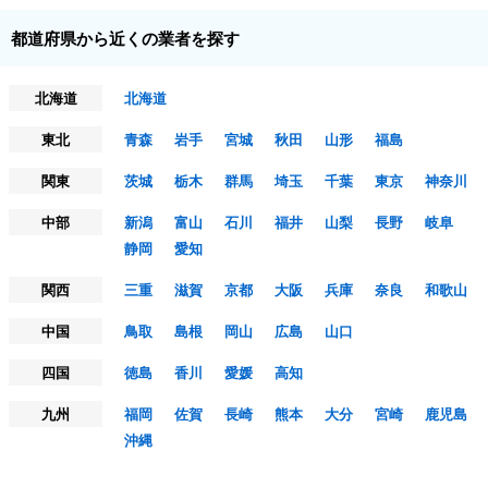
都道府県から近くの業者を探す
北海道
北海道
東北
青森
岩手
宮城
秋田
山形
福島
関東
茨城
栃木
群馬
埼玉
千葉
東京
神奈川
中部
新潟
富山
石川
福井
山梨
長野
岐阜
静岡
愛知
関西
三重
滋賀
京都
大阪
兵庫
奈良
和歌山
中国
鳥取
島根
岡山
広島
山口
四国
徳島
香川
愛媛
高知
九州
福岡
佐賀
長崎
熊本
大分
宮崎
鹿児島
沖縄