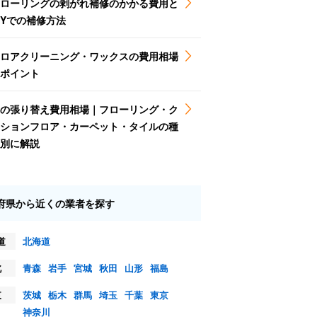
ローリングの剥がれ補修のかかる費用と
IYでの補修方法
ロアクリーニング・ワックスの費用相場
ポイント
の張り替え費用相場｜フローリング・ク
ションフロア・カーペット・タイルの種
別に解説
府県から近くの業者を探す
道
北海道
北
青森
岩手
宮城
秋田
山形
福島
東
茨城
栃木
群馬
埼玉
千葉
東京
神奈川