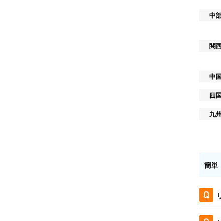
中
関
中
四
九
簡単