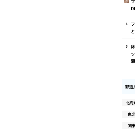
フ
3
D
フ
4
と
床
5
ッ
類
都道
北海
東
関