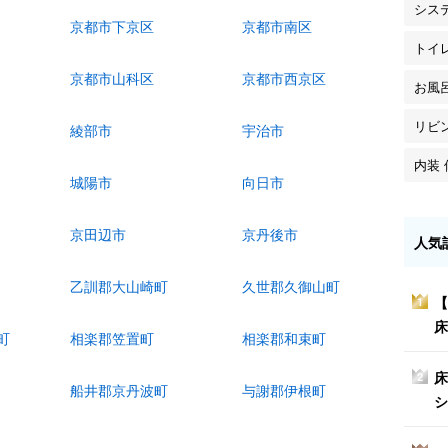
シス
京都市下京区
京都市南区
トイ
京都市山科区
京都市西京区
お風
リビ
綾部市
宇治市
内装 
城陽市
向日市
京田辺市
京丹後市
人気
乙訓郡大山崎町
久世郡久御山町
【
1
床
町
相楽郡笠置町
相楽郡和束町
床
2
船井郡京丹波町
与謝郡伊根町
シ