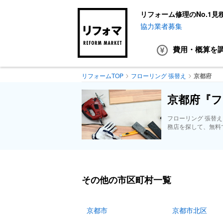
リフォーム修理のNo.1見
協力業者募集
費用・概算
を
リフォームTOP
フローリング 張替え
京都府
京都府『フ
フローリング 張替
務店を探して、無料
その他の市区町村一覧
京都市
京都市北区