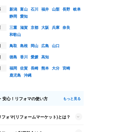
部
新潟
富山
石川
福井
山梨
長野
岐阜
静岡
愛知
西
三重
滋賀
京都
大阪
兵庫
奈良
和歌山
国
鳥取
島根
岡山
広島
山口
国
徳島
香川
愛媛
高知
州
福岡
佐賀
長崎
熊本
大分
宮崎
鹿児島
沖縄
・安心！リフォマの使い方
もっと見る
リフォマ(リフォームマーケット)とは？