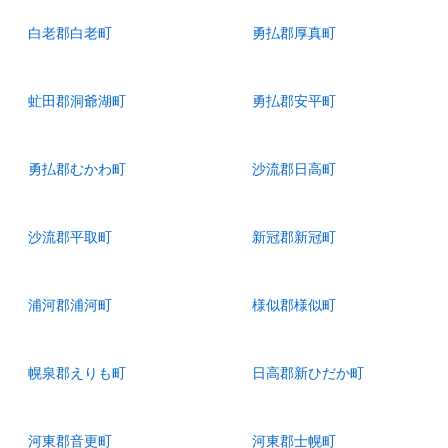
白老郡白老町
勇払郡厚真町
虻田郡洞爺湖町
勇払郡安平町
勇払郡むかわ町
沙流郡日高町
沙流郡平取町
新冠郡新冠町
浦河郡浦河町
様似郡様似町
幌泉郡えりも町
日高郡新ひだか町
河東郡音更町
河東郡士幌町