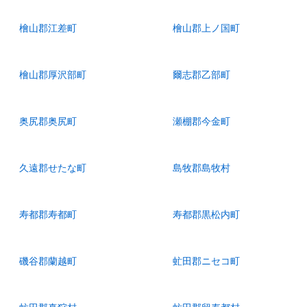
檜山郡江差町
檜山郡上ノ国町
檜山郡厚沢部町
爾志郡乙部町
奥尻郡奥尻町
瀬棚郡今金町
久遠郡せたな町
島牧郡島牧村
寿都郡寿都町
寿都郡黒松内町
磯谷郡蘭越町
虻田郡ニセコ町