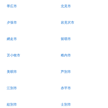
帯広市
北見市
夕張市
岩見沢市
網走市
留萌市
苫小牧市
稚内市
美唄市
芦別市
江別市
赤平市
紋別市
士別市