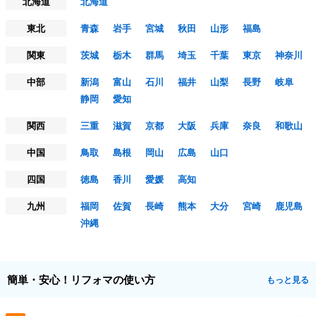
北海道
北海道
東北
青森
岩手
宮城
秋田
山形
福島
関東
茨城
栃木
群馬
埼玉
千葉
東京
神奈川
中部
新潟
富山
石川
福井
山梨
長野
岐阜
静岡
愛知
関西
三重
滋賀
京都
大阪
兵庫
奈良
和歌山
中国
鳥取
島根
岡山
広島
山口
四国
徳島
香川
愛媛
高知
九州
福岡
佐賀
長崎
熊本
大分
宮崎
鹿児島
沖縄
簡単・安心！リフォマの使い方
もっと見る