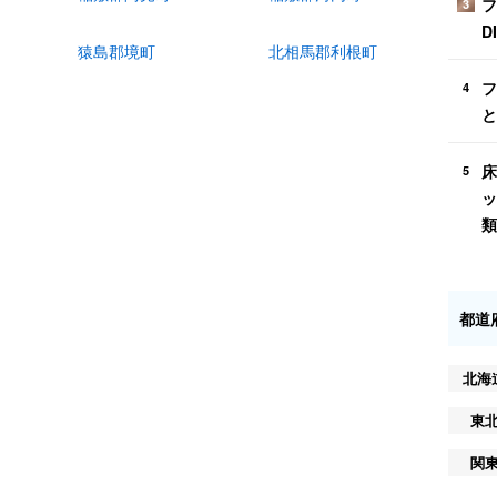
フ
3
D
猿島郡境町
北相馬郡利根町
フ
4
と
床
5
ッ
類
都道
北海
東
関