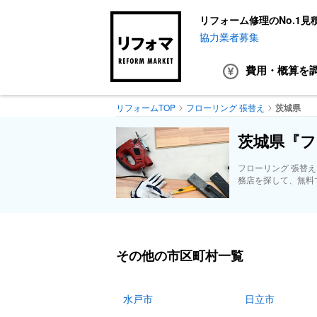
リフォーム修理のNo.1見
協力業者募集
費用・概算
を
リフォームTOP
フローリング 張替え
茨城県
茨城県『フ
フローリング 張替
務店を探して、無料
その他の市区町村一覧
水戸市
日立市