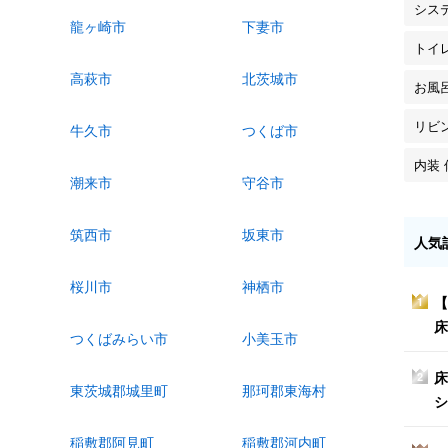
シス
龍ヶ崎市
下妻市
トイ
高萩市
北茨城市
お風
リビ
牛久市
つくば市
内装 
潮来市
守谷市
筑西市
坂東市
人気
桜川市
神栖市
【
1
床
つくばみらい市
小美玉市
床
2
東茨城郡城里町
那珂郡東海村
シ
稲敷郡阿見町
稲敷郡河内町