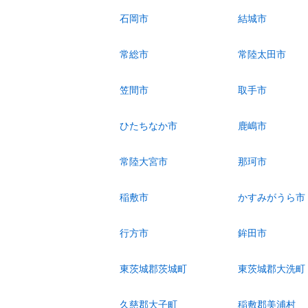
石岡市
結城市
常総市
常陸太田市
笠間市
取手市
ひたちなか市
鹿嶋市
常陸大宮市
那珂市
稲敷市
かすみがうら市
行方市
鉾田市
東茨城郡茨城町
東茨城郡大洗町
久慈郡大子町
稲敷郡美浦村