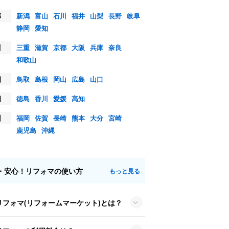
部
新潟
富山
石川
福井
山梨
長野
岐阜
静岡
愛知
西
三重
滋賀
京都
大阪
兵庫
奈良
和歌山
国
鳥取
島根
岡山
広島
山口
国
徳島
香川
愛媛
高知
州
福岡
佐賀
長崎
熊本
大分
宮崎
鹿児島
沖縄
・安心！リフォマの使い方
もっと見る
リフォマ(リフォームマーケット)とは？