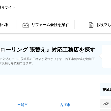
積りサイト
調べる
リフォーム会社
を探す
お役立
ローリング 張替え』対応工務店を探す
えに対応している茨城県の工務店が見つかります。施工事例豊富な地域工
で見積りを依頼できます。
茨城
内装
土浦市
古河市