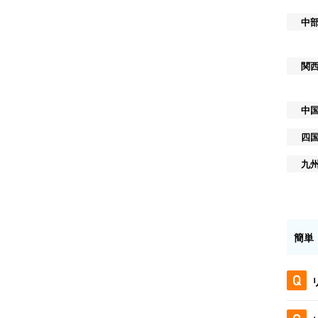
中
関
中
四
九
簡単