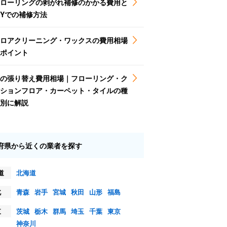
ローリングの剥がれ補修のかかる費用と
IYでの補修方法
ロアクリーニング・ワックスの費用相場
ポイント
の張り替え費用相場｜フローリング・ク
ションフロア・カーペット・タイルの種
別に解説
府県から近くの業者を探す
道
北海道
北
青森
岩手
宮城
秋田
山形
福島
東
茨城
栃木
群馬
埼玉
千葉
東京
神奈川