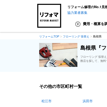
リフォーム修理のNo.1見
協力業者募集
費用・概算
を
リフォームTOP
フローリング 張替え
島根県
島根県『フ
フローリング 張替
務店を探して、無料
その他の市区町村一覧
松江市
浜田市