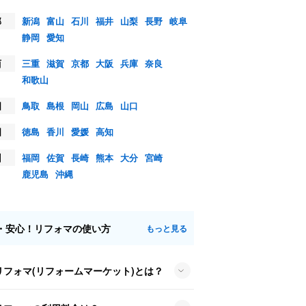
部
新潟
富山
石川
福井
山梨
長野
岐阜
静岡
愛知
西
三重
滋賀
京都
大阪
兵庫
奈良
和歌山
国
鳥取
島根
岡山
広島
山口
国
徳島
香川
愛媛
高知
州
福岡
佐賀
長崎
熊本
大分
宮崎
鹿児島
沖縄
・安心！リフォマの使い方
もっと見る
リフォマ(リフォームマーケット)とは？