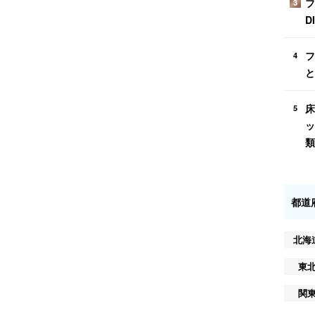
フ
3
D
フ
4
と
床
5
ッ
類
都道
北海
東
関