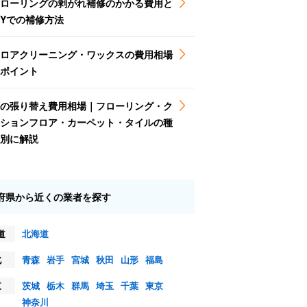
ローリングの剥がれ補修のかかる費用と
IYでの補修方法
ロアクリーニング・ワックスの費用相場
ポイント
の張り替え費用相場｜フローリング・ク
ションフロア・カーペット・タイルの種
別に解説
府県から近くの業者を探す
道
北海道
北
青森
岩手
宮城
秋田
山形
福島
東
茨城
栃木
群馬
埼玉
千葉
東京
神奈川