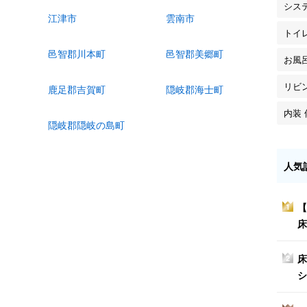
シス
江津市
雲南市
トイ
邑智郡川本町
邑智郡美郷町
お風
リビ
鹿足郡吉賀町
隠岐郡海士町
内装 
隠岐郡隠岐の島町
人気
【
1
床
床
2
シ