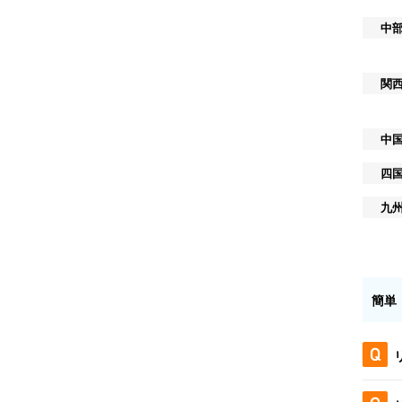
中
関
中
四
九
簡単