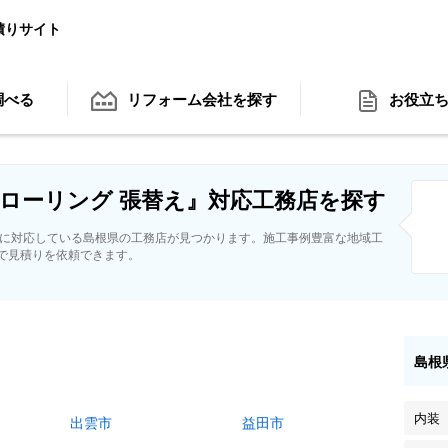
積りサイト
調べる
リフォーム会社
を探す
お役立
ローリング 張替え』対応工務店を探す
えに対応している島根県の工務店が見つかります。施工事例豊富な地域工
で見積りを依頼できます。
島根
内装
出雲市
益田市