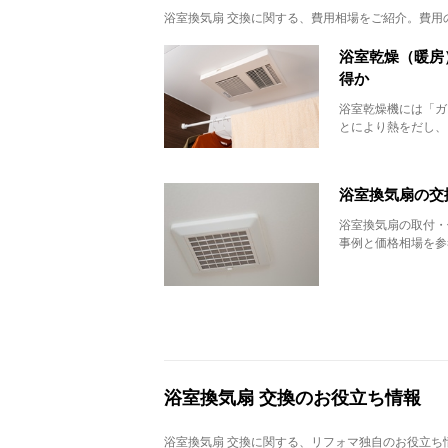
浴室換気扇 交換
に関する、費用相場をご紹介。費用
浴室乾燥（暖房
得か
浴室乾燥機には「ガ
とにより熱をだし、
浴室換気扇の交
浴室換気扇の取付・
事例と価格相場を参
浴室換気扇 交換のお役立ち情報
浴室換気扇 交換
に関する、リフォマ独自のお役立ち