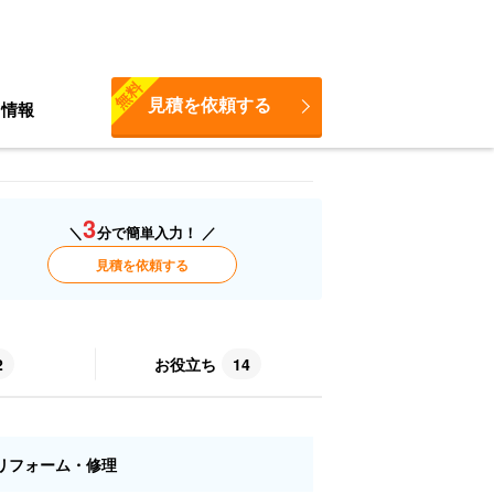
無料
見積を依頼する
ち情報
3
＼
分で簡単入力！ ／
見積を依頼する
2
お役立ち
14
リフォーム・修理