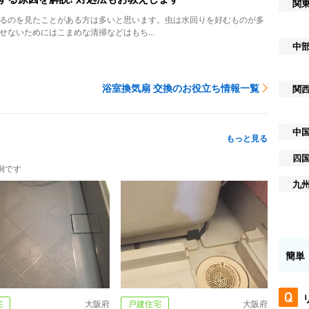
関
るのを見たことがある方は多いと思います。虫は水回りを好むものが多
せないためにはこまめな清掃などはもち...
中
浴室換気扇 交換のお役立ち情報一覧
関
中
もっと見る
四
例です
九
簡単
宅
大阪府
戸建住宅
大阪府