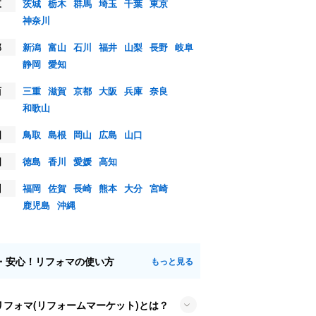
東
茨城
栃木
群馬
埼玉
千葉
東京
神奈川
部
新潟
富山
石川
福井
山梨
長野
岐阜
静岡
愛知
西
三重
滋賀
京都
大阪
兵庫
奈良
和歌山
国
鳥取
島根
岡山
広島
山口
国
徳島
香川
愛媛
高知
州
福岡
佐賀
長崎
熊本
大分
宮崎
鹿児島
沖縄
・安心！リフォマの使い方
もっと見る
リフォマ(リフォームマーケット)とは？