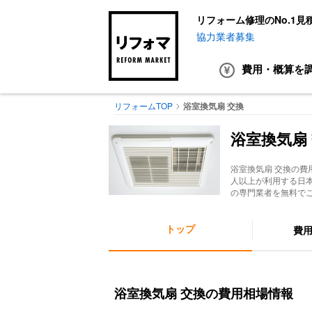
リフォーム修理のNo.1見
協力業者募集
費用・概算
を
リフォームTOP
浴室換気扇 交換
浴室換気扇
浴室換気扇 交換
の費
人以上が利用する日
の専門業者を無料で
トップ
費
浴室換気扇 交換の費用相場情報