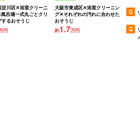
西淀川区✕浴室クリーニ
大阪市東成区✕浴室クリーニン
お風呂場一式丸ごとクリ
グ✕それぞれの汚れに合わせた
グするおそうじ
おそうじ
1.7
万円
約
万円