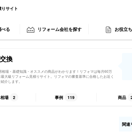
積りサイト
調べる
リフォーム会社
を探す
お役立
 交換
用相場・基礎知識・オススメの商品がわかります！リフォマは毎月60万
本最大級リフォーム見積りサイト。リフォマの審査基準に合格したお近く
ご紹介します。
用相場
2
事例
119
商品
関連