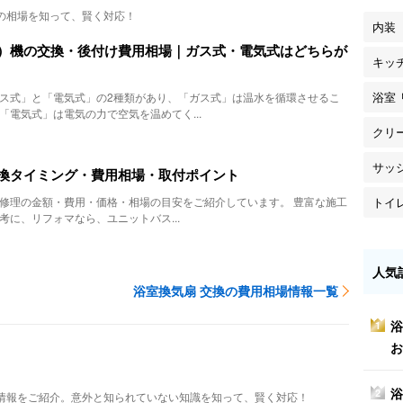
の相場を知って、賢く対応！
内装
）機の交換・後付け費用相場｜ガス式・電気式はどちらが
キッ
浴室
ス式」と「電気式」の2種類があり、「ガス式」は温水を循環させるこ
「電気式」は電気の力で空気を温めてく...
クリ
サッ
換タイミング・費用相場・取付ポイント
トイ
修理の金額・費用・価格・相場の目安をご紹介しています。 豊富な施工
考に、リフォマなら、ユニットバス...
人気
浴室換気扇 交換の費用相場情報一覧
浴
1
お
浴
2
情報をご紹介。意外と知られていない知識を知って、賢く対応！