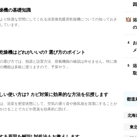
因
燥機の基礎知識
より快適な空間にしてくれる浴室換気暖房乾燥機についての知っておき
浴
3
しています。
の
お
4
メ
乾燥機はどれがいいの? 選び方のポイント
の選び方では、熱源と設置方法、搭載機能の確認は外せません。特に換
浴
5
の機能は多岐に渡りますので、予算やラ...
取
しい使い方は? カビ対策に効果的な方法を伝授します
都道
は、浴室を密室状態にして、空気の通り道や換気扇を清潔にすることが
かけることでカビや悪臭を効果的に防げ...
北海
東
する原因を解説! 対処法もお教えします