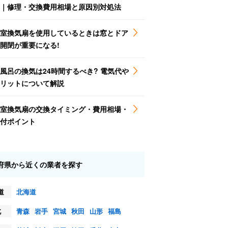
｜修理・交換費用相場と原因別対処法
室換気扇を使用しているときは窓とドア
開閉が重要になる!
風呂の換気は24時間するべき? 電気代や
リットについて解説
室換気扇の交換タイミング・費用相場・
付ポイント
府県から近くの業者を探す
道
北海道
北
青森
岩手
宮城
秋田
山形
福島