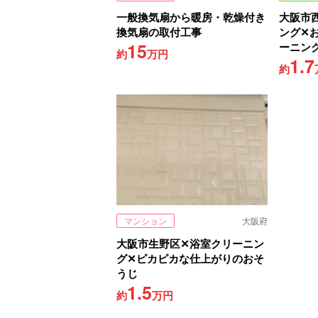
一般換気扇から暖房・乾燥付き
大阪市
換気扇の取付工事
ング✕
15
ーニン
約
万円
1.7
約
マンション
大阪府
大阪市生野区✕浴室クリーニン
グ✕ピカピカな仕上がりのおそ
うじ
1.5
約
万円