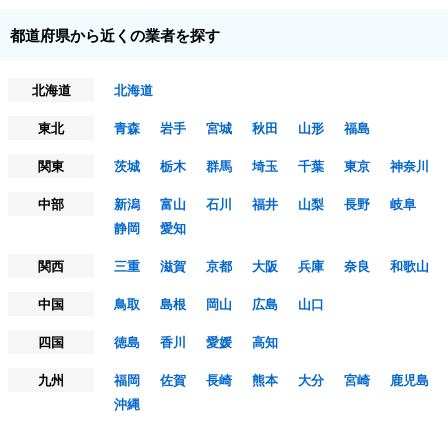
都道府県から近くの業者を探す
北海道
北海道
東北
青森
岩手
宮城
秋田
山形
福島
関東
茨城
栃木
群馬
埼玉
千葉
東京
神奈川
中部
新潟
富山
石川
福井
山梨
長野
岐阜
静岡
愛知
関西
三重
滋賀
京都
大阪
兵庫
奈良
和歌山
中国
鳥取
島根
岡山
広島
山口
四国
徳島
香川
愛媛
高知
九州
福岡
佐賀
長崎
熊本
大分
宮崎
鹿児島
沖縄