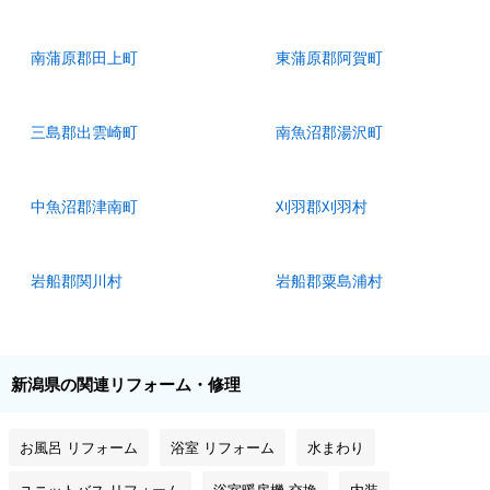
南蒲原郡田上町
東蒲原郡阿賀町
三島郡出雲崎町
南魚沼郡湯沢町
中魚沼郡津南町
刈羽郡刈羽村
岩船郡関川村
岩船郡粟島浦村
新潟県の関連リフォーム・修理
お風呂 リフォーム
浴室 リフォーム
水まわり
ユニットバス リフォーム
浴室暖房機 交換
内装