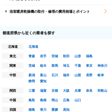
浴室暖房乾燥機の取付・修理の費用相場とポイント
5
都道府県から近くの業者を探す
北海道
北海道
東北
青森
岩手
宮城
秋田
山形
福島
関東
茨城
栃木
群馬
埼玉
千葉
東京
神奈川
中部
新潟
富山
石川
福井
山梨
長野
岐阜
静岡
愛知
関西
三重
滋賀
京都
大阪
兵庫
奈良
和歌山
中国
鳥取
島根
岡山
広島
山口
四国
徳島
香川
愛媛
高知