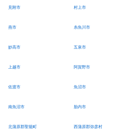
見附市
村上市
燕市
糸魚川市
妙高市
五泉市
上越市
阿賀野市
佐渡市
魚沼市
南魚沼市
胎内市
北蒲原郡聖籠町
西蒲原郡弥彦村