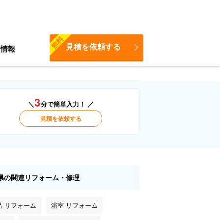
無料
見積を依頼する
ち情報
3
＼
分で簡単入力！ ／
見積を依頼する
県の関連リフォーム・修理
呂 リフォーム
浴室 リフォーム