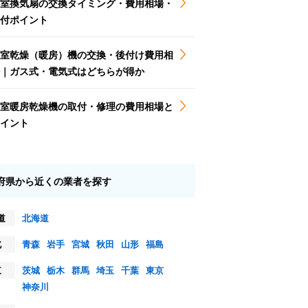
室換気扇の交換タイミング・費用相場・
付ポイント
室乾燥（暖房）機の交換・後付け費用相
｜ガス式・電気式はどちらが得か
室暖房乾燥機の取付・修理の費用相場と
イント
府県から近くの業者を探す
道
北海道
北
青森
岩手
宮城
秋田
山形
福島
東
茨城
栃木
群馬
埼玉
千葉
東京
神奈川