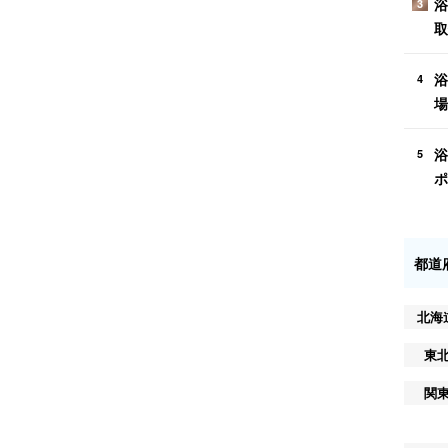
浴
3
取
浴
4
場
浴
5
ポ
都道
北海
東
関