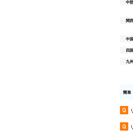
中
関
中
四
九
簡単