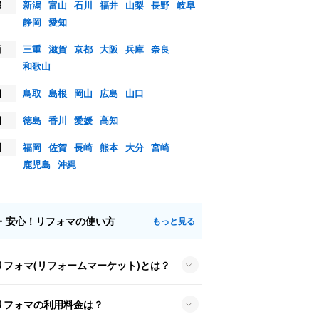
部
新潟
富山
石川
福井
山梨
長野
岐阜
静岡
愛知
西
三重
滋賀
京都
大阪
兵庫
奈良
和歌山
国
鳥取
島根
岡山
広島
山口
国
徳島
香川
愛媛
高知
州
福岡
佐賀
長崎
熊本
大分
宮崎
鹿児島
沖縄
・安心！リフォマの使い方
もっと見る
リフォマ(リフォームマーケット)とは？
リフォマの利用料金は？