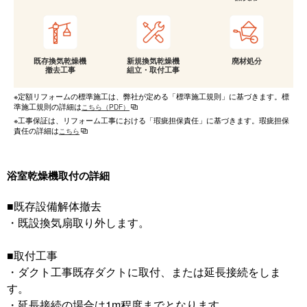
既存換気乾燥機
新規換気乾燥機
廃材処分
撤去工事
組立・取付工事
※定額リフォームの標準施工は、弊社が定める「標準施工規則」に基づきます。標
準施工規則の詳細は
こちら（PDF）
※工事保証は、リフォーム工事における「瑕疵担保責任」に基づきます。瑕疵担保
責任の詳細は
こちら
浴室乾燥機取付の詳細
■既存設備解体撤去
・既設換気扇取り外します。
■取付工事
・ダクト工事既存ダクトに取付、または延長接続をしま
す。
・延長接続の場合は1m程度までとなります。