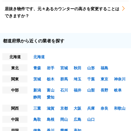
居抜き物件です、元々あるカウンターの高さを変更することは
できますか？
都道府県から近くの業者を探す
北海道
北海道
東北
青森
岩手
宮城
秋田
山形
福島
関東
茨城
栃木
群馬
埼玉
千葉
東京
神奈川
中部
新潟
富山
石川
福井
山梨
長野
岐阜
静岡
愛知
関西
三重
滋賀
京都
大阪
兵庫
奈良
和歌山
中国
鳥取
島根
岡山
広島
山口
四国
徳島
香川
愛媛
高知