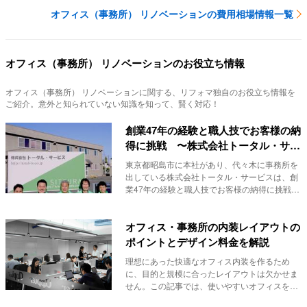
オフィス（事務所） リノベーションの費用相場情報一覧
オフィス（事務所） リノベーションのお役立ち情報
オフィス（事務所） リノベーション
に関する、リフォマ独自のお役立ち情報を
ご紹介。意外と知られていない知識を知って、賢く対応！
創業47年の経験と職人技でお客様の納
得に挑戦 〜株式会社トータル・サー
ビス シツラ事業部〜
東京都昭島市に本社があり、代々木に事務所を
出している株式会社トータル・サービスは、創
業47年の経験と職人技でお客様の納得に挑戦し
ている総...
オフィス・事務所の内装レイアウトの
ポイントとデザイン料金を解説
理想にあった快適なオフィス内装を作るため
に、目的と規模に合ったレイアウトは欠かせま
せん。この記事では、使いやすいオフィスを作
るために、デ...