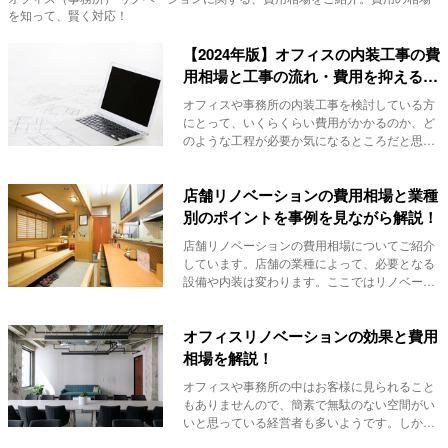
を知って、賢く対応！
【2024年版】オフィスの内装工事の費
用相場と工事の流れ・費用を抑えるポ
イントをご紹介
オフィスや事務所の内装工事を検討している方
にとって、いくらくらい費用がかかるのか、ど
のような工程が必要か気になるところだと思い
ます。 ...
店舗リノベーションの費用相場と業種
別のポイントを事例を見ながら解説！
店舗リノベーションの費用相場についてご紹介
しています。店舗の業種によって、必要となる
設備や内装は変わります。ここではリノベーシ
ョンに必要...
オフィスリノベーションの効果と費用
相場を解説！
オフィスや事務所の中はお客様に見られること
もありませんので、簡素で無駄のない空間がい
いと思っている経営者も多いようです。しか
し、オフィス...