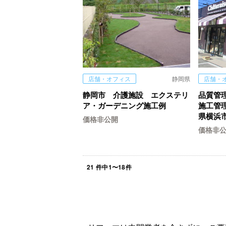
店舗・オフィス
静岡県
店舗・
静岡市 介護施設 エクステリ
品質管
ア・ガーデニング施工例
施工管
県横浜
価格非公開
価格非
21
件中
1
〜
18
件