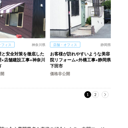
オフィス
神奈川県
店舗・オフィス
静岡県
理と安全対策を徹底した
お客様が訪れやすいような美容
理×店舗建設工事×神奈川
院リフォーム×外構工事×静岡県
市
下田市
公開
価格非公開
1
2