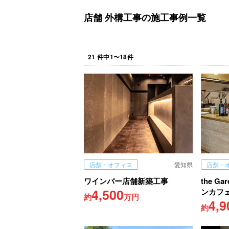
店舗 外構工事の施工事例一覧
21
件中
1
〜
18
件
店舗・オフィス
愛知県
店舗・
ワインバー店舗新築工事
the G
4,500
ンカフ
約
万円
4,9
約