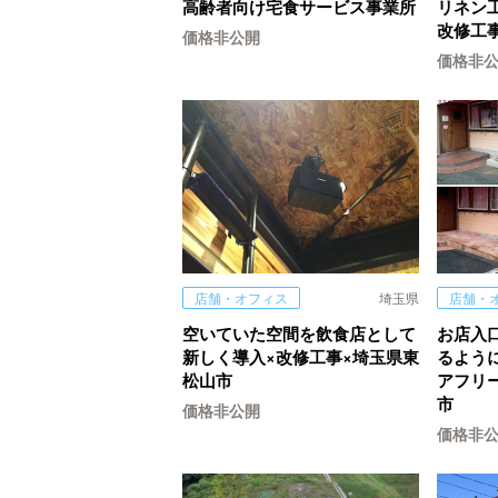
高齢者向け宅食サービス事業所
リネン
改修工
価格非公開
価格非
店舗・オフィス
埼玉県
店舗・
空いていた空間を飲食店として
お店入
新しく導入×改修工事×埼玉県東
るよう
松山市
アフリ
市
価格非公開
価格非