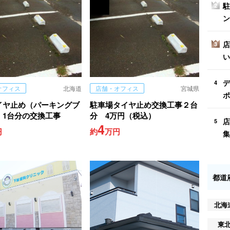
駐
2
ン
店
3
い
デ
4
オフィス
北海道
店舗・オフィス
宮城県
ポ
イヤ止め（パーキングブ
駐車場タイヤ止め交換工事２台
）1台分の交換工事
分 4万円（税込）
店
5
4
円
約
万円
集
都道
北海
東