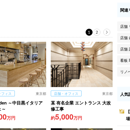
関連
店舗
1
2
店舗
店舗 
看板 
リノ
オフィス
東京都
店舗・オフィス
東京都
人気
arden ～中目黒イタリア
某 有名企業 エントランス 大改
ェ～
修工事
【
1
00
5,000
万円
約
万円
場