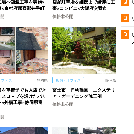
工場へ舗装工事を実施×
店舗駐車場を細部まで綺麗に工
事×京都府綴喜郡井手町
事×コンビニ×大阪府交野市
公開
価格非公開
オフィス
静岡県
店舗・オフィス
静岡県
口を車椅子でも入店でき
富士市 Ｆ幼稚園 エクステリ
にスロ－プを設けたバリ
ア・ガーデニング施工例
ー×外構工事×静岡県富士
価格非公開
公開