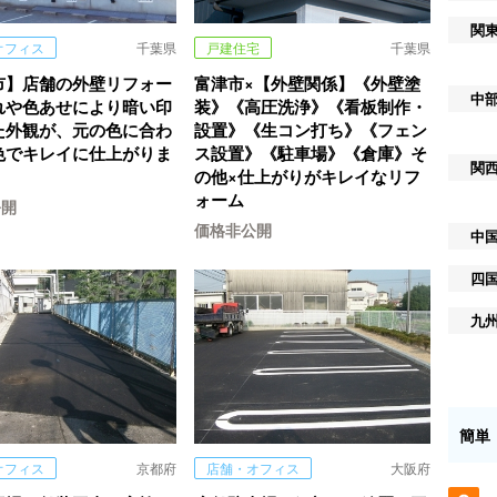
関
オフィス
千葉県
戸建住宅
千葉県
市】店舗の外壁リフォー
富津市×【外壁関係】《外壁塗
中
れや色あせにより暗い印
装》《高圧洗浄》《看板制作・
た外観が、元の色に合わ
設置》《生コン打ち》《フェン
色でキレイに仕上がりま
ス設置》《駐車場》《倉庫》そ
関
の他×仕上がりがキレイなリフ
ォーム
公開
価格非公開
中
四
九
簡単
オフィス
京都府
店舗・オフィス
大阪府