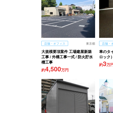
店舗・オフィス
東京都
店舗・
大規模要項案件 工場建屋新築
車のタ
工事 / 外構工事一式 / 防火貯水
ロック
3
槽工事
約
万
4,500
約
万円