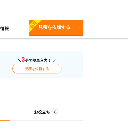
無料
見積を依頼する
ち情報
3
＼
分で簡単入力！ ／
見積を依頼する
お役立ち
8