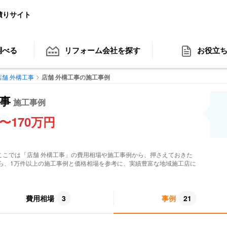
積りサイト
調べる
リフォーム会社
を探す
お役立
店舗 外構工事
店舗 外構工事の施工事例
工事
施工事例
0〜170万円
ここでは「
店舗 外構工事
」の費用相場や施工事例から、押さえておきた
ら、1万件以上の施工事例と価格相場を参考に、実績豊富な地域施工店に
費用相場
3
事例
21