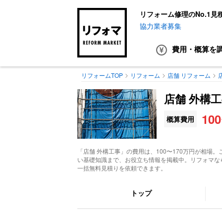
リフォーム修理のNo.1見
協力業者募集
費用・概算
を
リフォームTOP
リフォーム
店舗 リフォーム
店舗 外構
10
概算費用
「
店舗 外構工事
」の費用は、100〜170万円が相場。
い基礎知識まで、お役立ち情報を掲載中。リフォマな
一括無料見積りを依頼できます。
トップ