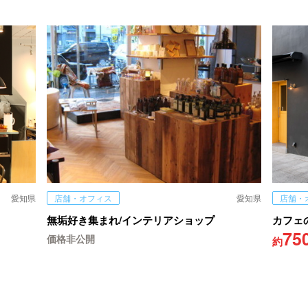
愛知県
店舗・オフィス
愛知県
店舗・
無垢好き集まれ/インテリアショップ
カフェ
75
価格非公開
約