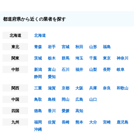
都道府県から近くの業者を探す
北海道
北海道
東北
青森
岩手
宮城
秋田
山形
福島
関東
茨城
栃木
群馬
埼玉
千葉
東京
神奈川
中部
新潟
富山
石川
福井
山梨
長野
岐阜
静岡
愛知
関西
三重
滋賀
京都
大阪
兵庫
奈良
和歌山
中国
鳥取
島根
岡山
広島
山口
四国
徳島
香川
愛媛
高知
九州
福岡
佐賀
長崎
熊本
大分
宮崎
鹿児島
沖縄