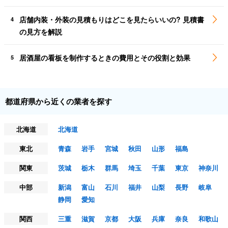
店舗内装・外装の見積もりはどこを見たらいいの? 見積書
4
の見方を解説
居酒屋の看板を制作するときの費用とその役割と効果
5
都道府県から近くの業者を探す
北海道
北海道
東北
青森
岩手
宮城
秋田
山形
福島
関東
茨城
栃木
群馬
埼玉
千葉
東京
神奈川
中部
新潟
富山
石川
福井
山梨
長野
岐阜
静岡
愛知
関西
三重
滋賀
京都
大阪
兵庫
奈良
和歌山