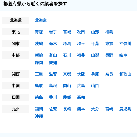
都道府県から近くの業者を探す
北海道
北海道
東北
青森
岩手
宮城
秋田
山形
福島
関東
茨城
栃木
群馬
埼玉
千葉
東京
神奈川
中部
新潟
富山
石川
福井
山梨
長野
岐阜
静岡
愛知
関西
三重
滋賀
京都
大阪
兵庫
奈良
和歌山
中国
鳥取
島根
岡山
広島
山口
四国
徳島
香川
愛媛
高知
九州
福岡
佐賀
長崎
熊本
大分
宮崎
鹿児島
沖縄