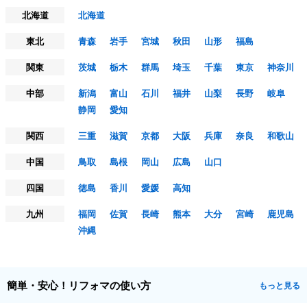
北海道
北海道
東北
青森
岩手
宮城
秋田
山形
福島
関東
茨城
栃木
群馬
埼玉
千葉
東京
神奈川
中部
新潟
富山
石川
福井
山梨
長野
岐阜
静岡
愛知
関西
三重
滋賀
京都
大阪
兵庫
奈良
和歌山
中国
鳥取
島根
岡山
広島
山口
四国
徳島
香川
愛媛
高知
九州
福岡
佐賀
長崎
熊本
大分
宮崎
鹿児島
沖縄
簡単・安心！リフォマの使い方
もっと見る