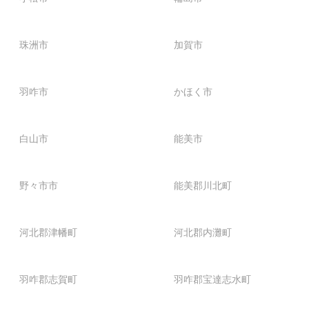
珠洲市
加賀市
羽咋市
かほく市
白山市
能美市
野々市市
能美郡川北町
河北郡津幡町
河北郡内灘町
羽咋郡志賀町
羽咋郡宝達志水町