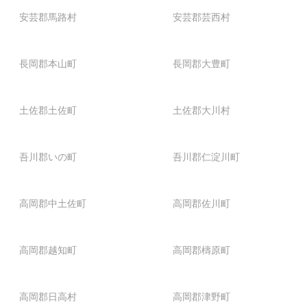
安芸郡馬路村
安芸郡芸西村
長岡郡本山町
長岡郡大豊町
土佐郡土佐町
土佐郡大川村
吾川郡いの町
吾川郡仁淀川町
高岡郡中土佐町
高岡郡佐川町
高岡郡越知町
高岡郡檮原町
高岡郡日高村
高岡郡津野町