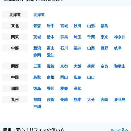
北海道
北海道
東北
青森
岩手
宮城
秋田
山形
福島
関東
茨城
栃木
群馬
埼玉
千葉
東京
神奈川
中部
新潟
富山
石川
福井
山梨
長野
岐阜
静岡
愛知
関西
三重
滋賀
京都
大阪
兵庫
奈良
和歌山
中国
鳥取
島根
岡山
広島
山口
四国
徳島
香川
愛媛
高知
九州
福岡
佐賀
長崎
熊本
大分
宮崎
鹿児島
沖縄
簡単・安心！リフォマの使い方
もっと見る