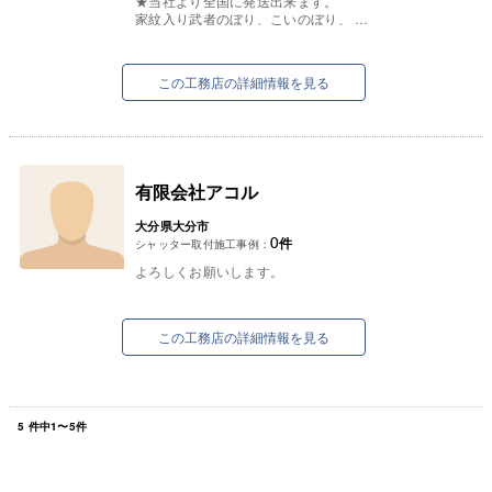
★当社より全国に発送出来ます。
家紋入り武者のぼり、こいのぼり、
初節句物全て取り扱っております。
お気軽に問い合わせ下さいませ。
この工務店の詳細情報を見る
有限会社アコル
大分県大分市
0
件
シャッター取付施工事例：
よろしくお願いします。
この工務店の詳細情報を見る
5
件中
1
〜
5
件