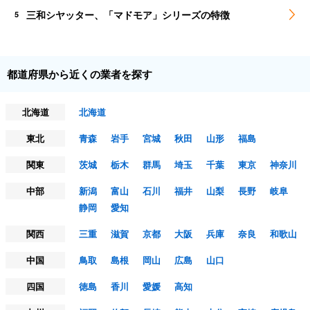
三和シヤッター、「マドモア」シリーズの特徴
5
都道府県から近くの業者を探す
北海道
北海道
東北
青森
岩手
宮城
秋田
山形
福島
関東
茨城
栃木
群馬
埼玉
千葉
東京
神奈川
中部
新潟
富山
石川
福井
山梨
長野
岐阜
静岡
愛知
関西
三重
滋賀
京都
大阪
兵庫
奈良
和歌山
中国
鳥取
島根
岡山
広島
山口
四国
徳島
香川
愛媛
高知