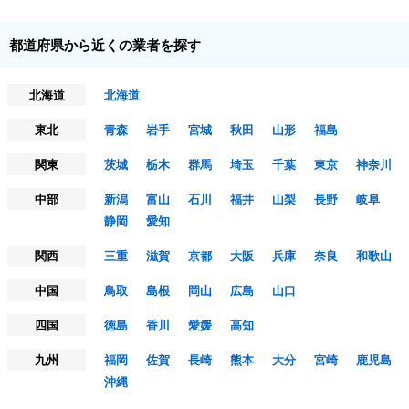
都道府県から近くの業者を探す
北海道
北海道
東北
青森
岩手
宮城
秋田
山形
福島
関東
茨城
栃木
群馬
埼玉
千葉
東京
神奈川
中部
新潟
富山
石川
福井
山梨
長野
岐阜
静岡
愛知
関西
三重
滋賀
京都
大阪
兵庫
奈良
和歌山
中国
鳥取
島根
岡山
広島
山口
四国
徳島
香川
愛媛
高知
九州
福岡
佐賀
長崎
熊本
大分
宮崎
鹿児島
沖縄