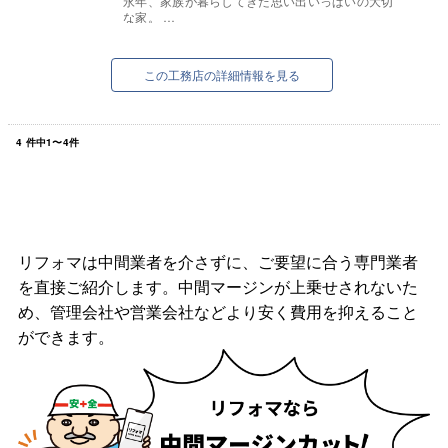
永年、家族が暮らしてきた思い出いっぱいの大切
な家。
壊してしまうのはなんとなく寂しくないです
か・・・？
そんな方へ！リフォームでまるで新築気分に住ま
この工務店の詳細情報を見る
いを
生...
4
件中
1
〜
4
件
リフォマは中間業者を介さずに、ご要望に合う専門業者
を直接ご紹介します。中間マージンが上乗せされないた
め、管理会社や営業会社などより安く費用を抑えること
ができます。