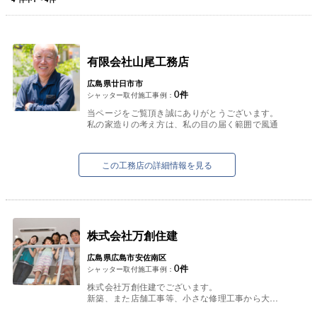
有限会社山尾工務店
広島県廿日市市
0
件
シャッター取付施工事例：
当ページをご覧頂き誠にありがとうございます。
私の家造りの考え方は、私の目の届く範囲で風通
しの良い家をお客様とひざを突き合わせとことん
話合い、社員・協力業者...
この工務店の詳細情報を見る
株式会社万創住建
広島県広島市安佐南区
0
件
シャッター取付施工事例：
株式会社万創住建でございます。
新築、また店舗工事等、小さな修理工事から大掛
かりなリフォーム工事まで、無駄な経費をかけず