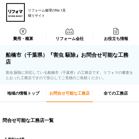
リフォーム修理のNo.1見
積りサイト
費用・概算
リフォーム会社
お役立ち情報
船橋市（千葉県）『害虫 駆除』お問合せ可能な工務
店
害虫 駆除に対応している船橋市（千葉県）の工務店です。リフォマの審査を
とおった工務店ですので安心してご見積のご依頼ください。
地域の情報トップ
お問合せ可能な工務店
全ての工務店
問合せ可能な工務店一覧
5
件中
1
〜
5
件