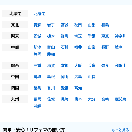
北海道
北海道
東北
青森
岩手
宮城
秋田
山形
福島
関東
茨城
栃木
群馬
埼玉
千葉
東京
神奈川
中部
新潟
富山
石川
福井
山梨
長野
岐阜
静岡
愛知
関西
三重
滋賀
京都
大阪
兵庫
奈良
和歌山
中国
鳥取
島根
岡山
広島
山口
四国
徳島
香川
愛媛
高知
九州
福岡
佐賀
長崎
熊本
大分
宮崎
鹿児島
沖縄
簡単・安心！リフォマの使い方
もっと見る