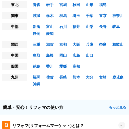
東北
青森
岩手
宮城
秋田
山形
福島
関東
茨城
栃木
群馬
埼玉
千葉
東京
神奈川
中部
新潟
富山
石川
福井
山梨
長野
岐阜
静岡
愛知
関西
三重
滋賀
京都
大阪
兵庫
奈良
和歌山
中国
鳥取
島根
岡山
広島
山口
四国
徳島
香川
愛媛
高知
九州
福岡
佐賀
長崎
熊本
大分
宮崎
鹿児島
沖縄
簡単・安心！リフォマの使い方
もっと見る
リフォマ(リフォームマーケット)とは？