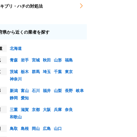
キブリ・ハチの対処法
府県から近くの業者を探す
道
北海道
北
青森
岩手
宮城
秋田
山形
福島
東
茨城
栃木
群馬
埼玉
千葉
東京
神奈川
部
新潟
富山
石川
福井
山梨
長野
岐阜
静岡
愛知
西
三重
滋賀
京都
大阪
兵庫
奈良
和歌山
国
鳥取
島根
岡山
広島
山口