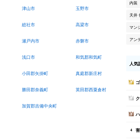
内装
津山市
玉野市
天井 
総社市
高梁市
マン
アン
瀬戸内市
赤磐市
浅口市
和気郡和気町
人気
小田郡矢掛町
真庭郡新庄村
ゴ
1
勝田郡奈義町
英田郡西粟倉村
ク
2
加賀郡吉備中央町
ハ
3
害
4