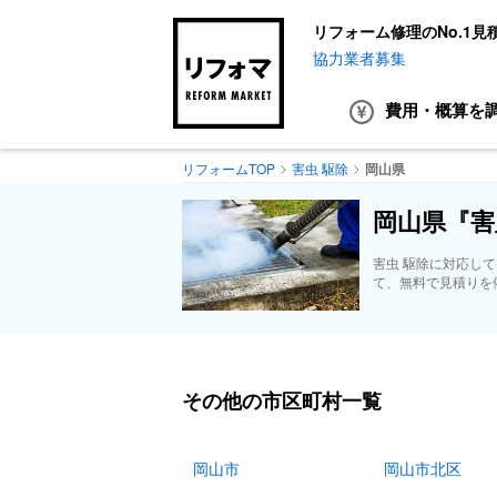
リフォーム修理のNo.1見
協力業者募集
費用・概算
を
リフォームTOP
害虫 駆除
岡山県
岡山県『害
害虫 駆除に対応し
て、無料で見積りを
その他の市区町村一覧
岡山市
岡山市北区