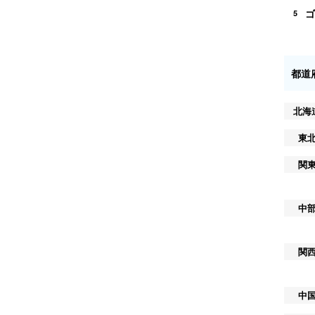
ゴ
5
都道
北海
東
関
中
関
中