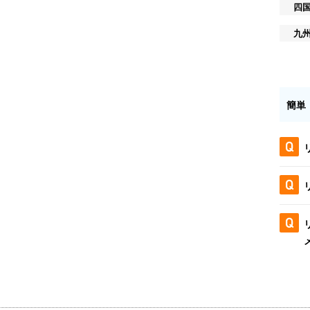
四
九
簡単