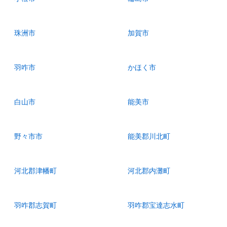
珠洲市
加賀市
羽咋市
かほく市
白山市
能美市
野々市市
能美郡川北町
河北郡津幡町
河北郡内灘町
羽咋郡志賀町
羽咋郡宝達志水町