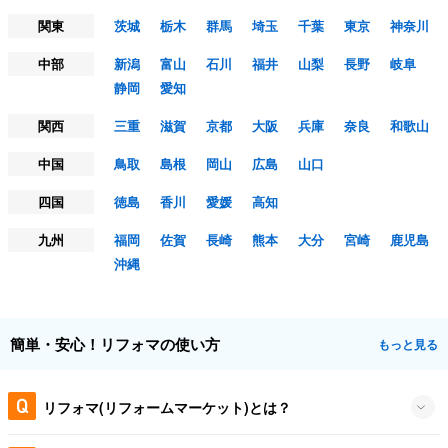
関東
茨城
栃木
群馬
埼玉
千葉
東京
神奈川
中部
新潟
富山
石川
福井
山梨
長野
岐阜
静岡
愛知
関西
三重
滋賀
京都
大阪
兵庫
奈良
和歌山
中国
鳥取
島根
岡山
広島
山口
四国
徳島
香川
愛媛
高知
九州
福岡
佐賀
長崎
熊本
大分
宮崎
鹿児島
沖縄
簡単・安心！リフォマの使い方
もっと見る
リフォマ(リフォームマーケット)とは？