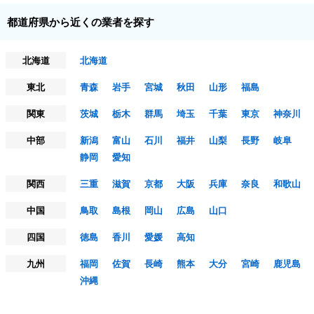
都道府県から近くの業者を探す
北海道
北海道
東北
青森
岩手
宮城
秋田
山形
福島
関東
茨城
栃木
群馬
埼玉
千葉
東京
神奈川
中部
新潟
富山
石川
福井
山梨
長野
岐阜
静岡
愛知
関西
三重
滋賀
京都
大阪
兵庫
奈良
和歌山
中国
鳥取
島根
岡山
広島
山口
四国
徳島
香川
愛媛
高知
九州
福岡
佐賀
長崎
熊本
大分
宮崎
鹿児島
沖縄